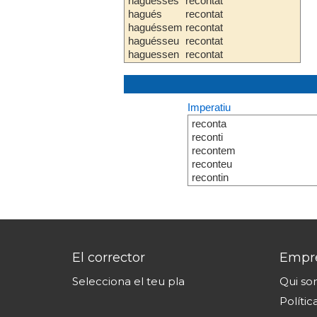
haguesses
recontat
hagués
recontat
haguéssem
recontat
haguésseu
recontat
haguessen
recontat
Imperatiu
reconta
reconti
recontem
reconteu
recontin
El corrector
Empr
Selecciona el teu pla
Qui s
Polític