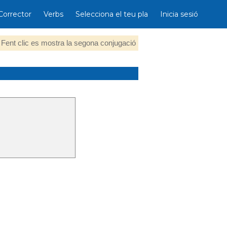
Corrector
Verbs
Selecciona el teu pla
Inicia sesió
Fent clic es mostra la segona conjugació