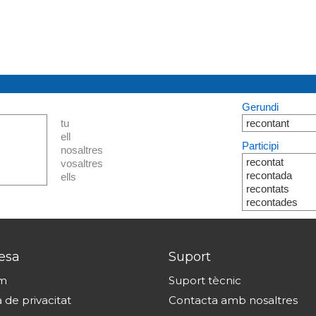
Gerundi
tu
recontant
ell
Participi
nosaltres
recontat
vosaltres
recontada
ells
recontats
recontades
esa
Suport
om
Suport tècnic
a de privacitat
Contacta amb nosaltres