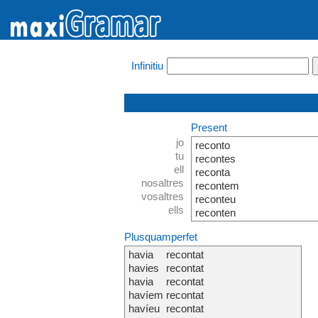
Infinitiu
Present
jo
reconto
tu
recontes
ell
reconta
nosaltres
recontem
vosaltres
reconteu
ells
reconten
Plusquamperfet
havia
recontat
havies
recontat
havia
recontat
havíem
recontat
havíeu
recontat