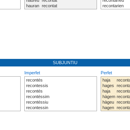
haureu
recontat
recontaríeu
hauran
recontat
recontarien
SUBJUNTIU
Imperfet
Perfet
recontés
haja
recont
recontessis
hages
recont
recontés
haja
recont
recontéssim
hàgem
recont
recontéssiu
hàgeu
recont
recontessin
hagen
recont