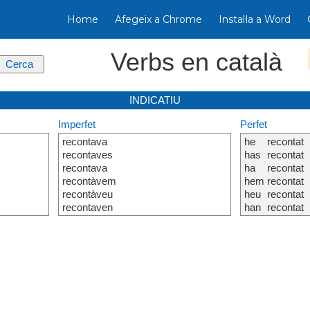
Home
Afegeix a Chrome
Instal·la a Word
Verbs en català
INDICATIU
Imperfet
Perfet
recontava
he
recontat
recontaves
has
recontat
recontava
ha
recontat
recontàvem
hem
recontat
recontàveu
heu
recontat
recontaven
han
recontat