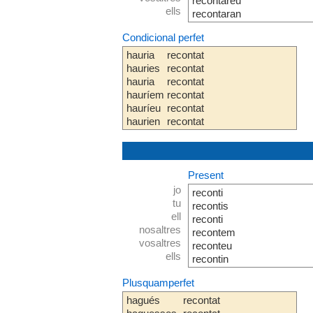
recontareu
ells
recontaran
Condicional perfet
hauria
recontat
hauries
recontat
hauria
recontat
hauríem
recontat
hauríeu
recontat
haurien
recontat
Present
jo
reconti
tu
recontis
ell
reconti
nosaltres
recontem
vosaltres
reconteu
ells
recontin
Plusquamperfet
hagués
recontat