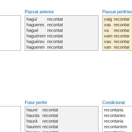
Passat anterior
Passat perifràs
haguí
recontat
vaig
recontar
hagueres
recontat
vas
recontar
hagué
recontat
va
recontar
haguérem
recontat
vam
recontar
haguéreu
recontat
vau
recontar
hagueren
recontat
van
recontar
Futur perfet
Condicional
hauré
recontat
recontaria
hauràs
recontat
recontaries
haurà
recontat
recontaria
haurem
recontat
recontaríem