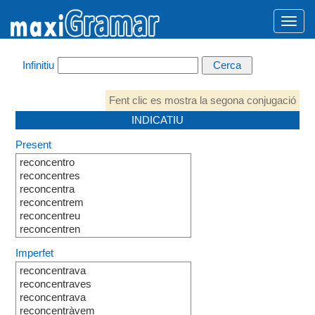
Infinitiu
Fent clic es mostra la segona conjugació
INDICATIU
Present
reconcentro
reconcentres
reconcentra
reconcentrem
reconcentreu
reconcentren
Imperfet
reconcentrava
reconcentraves
reconcentrava
reconcentràvem