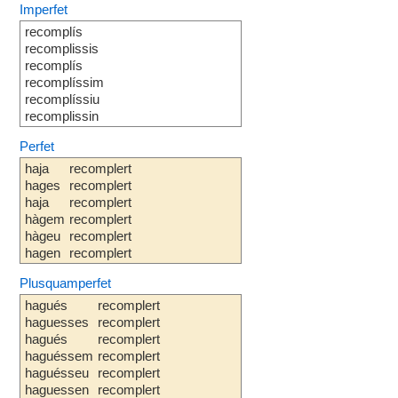
Imperfet
recomplís
recomplissis
recomplís
recomplíssim
recomplíssiu
recomplissin
Perfet
haja
recomplert
hages
recomplert
haja
recomplert
hàgem
recomplert
hàgeu
recomplert
hagen
recomplert
Plusquamperfet
hagués
recomplert
haguesses
recomplert
hagués
recomplert
haguéssem
recomplert
haguésseu
recomplert
haguessen
recomplert