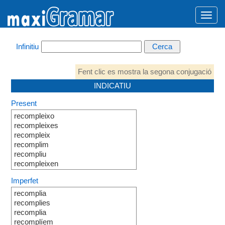
Infinitiu
Fent clic es mostra la segona conjugació
INDICATIU
Present
recompleixo
recompleixes
recompleix
recomplim
recompliu
recompleixen
Imperfet
recomplia
recomplies
recomplia
recomplíem