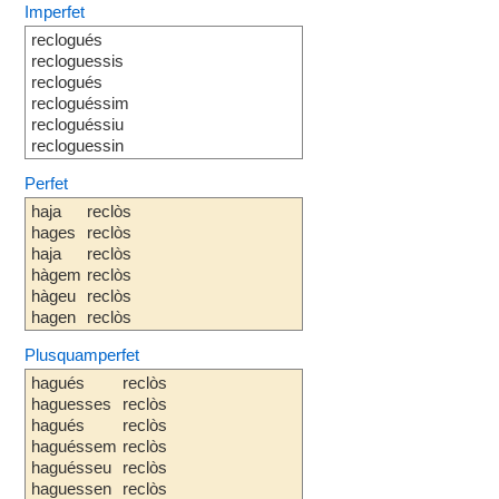
Imperfet
reclogués
recloguessis
reclogués
recloguéssim
recloguéssiu
recloguessin
Perfet
haja
reclòs
hages
reclòs
haja
reclòs
hàgem
reclòs
hàgeu
reclòs
hagen
reclòs
Plusquamperfet
hagués
reclòs
haguesses
reclòs
hagués
reclòs
haguéssem
reclòs
haguésseu
reclòs
haguessen
reclòs