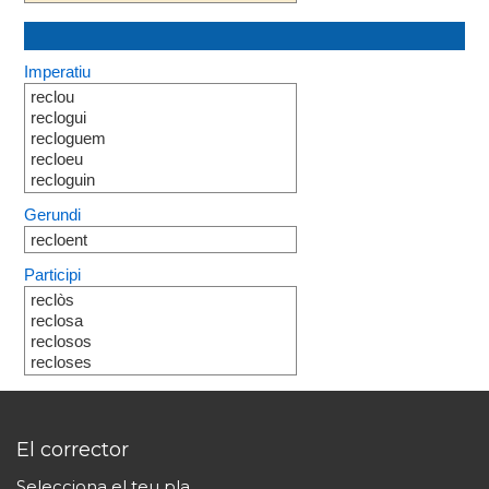
Imperatiu
reclou
reclogui
recloguem
recloeu
recloguin
Gerundi
recloent
Participi
reclòs
reclosa
reclosos
recloses
El corrector
Selecciona el teu pla