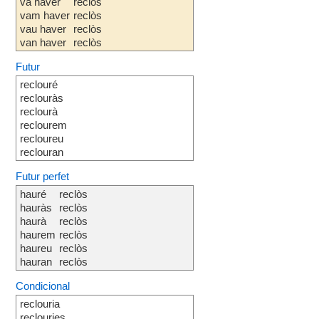
va haver
reclòs
vam haver
reclòs
vau haver
reclòs
van haver
reclòs
Futur
reclouré
reclouràs
reclourà
reclourem
recloureu
reclouran
Futur perfet
hauré
reclòs
hauràs
reclòs
haurà
reclòs
haurem
reclòs
haureu
reclòs
hauran
reclòs
Condicional
reclouria
reclouries