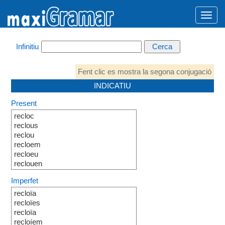
Infinitiu
Fent clic es mostra la segona conjugació
INDICATIU
Present
recloc
reclous
reclou
recloem
recloeu
reclouen
Imperfet
recloïa
recloïes
recloïa
recloíem