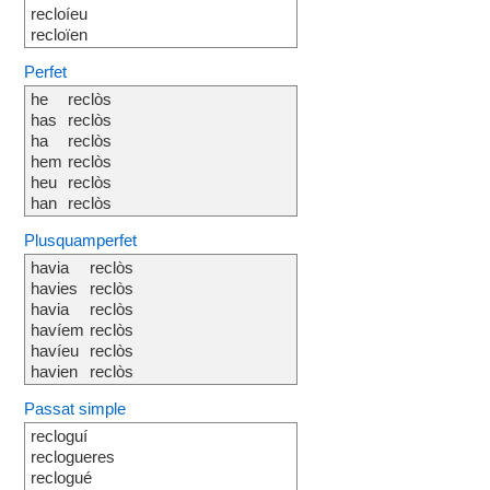
recloíeu
recloïen
Perfet
he
reclòs
has
reclòs
ha
reclòs
hem
reclòs
heu
reclòs
han
reclòs
Plusquamperfet
havia
reclòs
havies
reclòs
havia
reclòs
havíem
reclòs
havíeu
reclòs
havien
reclòs
Passat simple
recloguí
reclogueres
reclogué