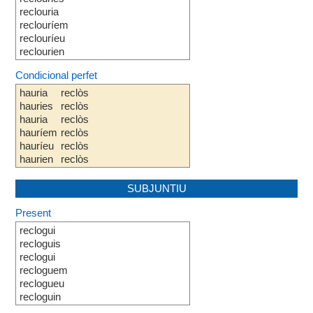
reclouria
reclouríem
reclouríeu
reclourien
Condicional perfet
hauria
reclòs
hauries
reclòs
hauria
reclòs
hauríem
reclòs
hauríeu
reclòs
haurien
reclòs
SUBJUNTIU
Present
reclogui
recloguis
reclogui
recloguem
reclogueu
recloguin