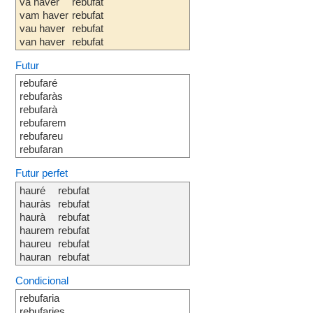
va haver
rebufat
vam haver
rebufat
vau haver
rebufat
van haver
rebufat
Futur
rebufaré
rebufaràs
rebufarà
rebufarem
rebufareu
rebufaran
Futur perfet
hauré
rebufat
hauràs
rebufat
haurà
rebufat
haurem
rebufat
haureu
rebufat
hauran
rebufat
Condicional
rebufaria
rebufaries