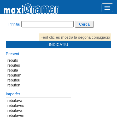
Infinitiu
Fent clic es mostra la segona conjugació
INDICATIU
Present
rebufo
rebufes
rebufa
rebufem
rebufeu
rebufen
Imperfet
rebufava
rebufaves
rebufava
rebufàvem