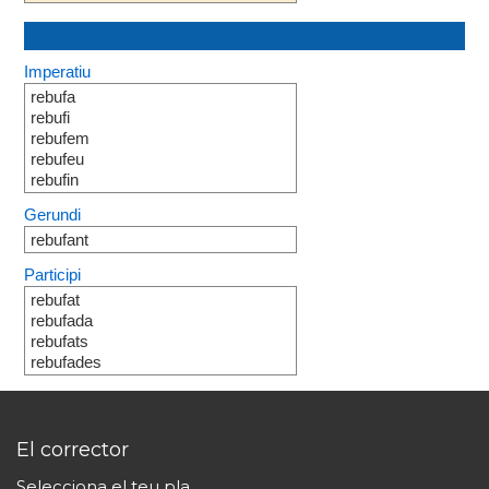
Imperatiu
rebufa
rebufi
rebufem
rebufeu
rebufin
Gerundi
rebufant
Participi
rebufat
rebufada
rebufats
rebufades
El corrector
Selecciona el teu pla