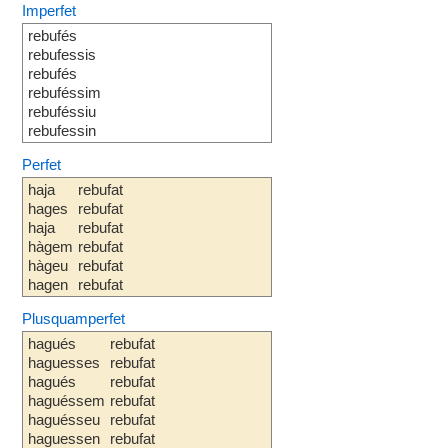
Imperfet
rebufés
rebufessis
rebufés
rebuféssim
rebuféssiu
rebufessin
Perfet
haja
rebufat
hages
rebufat
haja
rebufat
hàgem
rebufat
hàgeu
rebufat
hagen
rebufat
Plusquamperfet
hagués
rebufat
haguesses
rebufat
hagués
rebufat
haguéssem
rebufat
haguésseu
rebufat
haguessen
rebufat