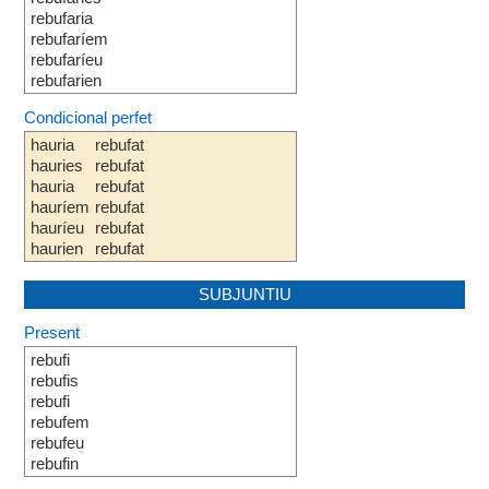
rebufaria
rebufaríem
rebufaríeu
rebufarien
Condicional perfet
hauria
rebufat
hauries
rebufat
hauria
rebufat
hauríem
rebufat
hauríeu
rebufat
haurien
rebufat
SUBJUNTIU
Present
rebufi
rebufis
rebufi
rebufem
rebufeu
rebufin