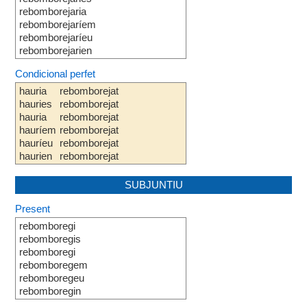
rebomborejaria
rebomborejaríem
rebomborejaríeu
rebomborejarien
Condicional perfet
hauria
rebomborejat
hauries
rebomborejat
hauria
rebomborejat
hauríem
rebomborejat
hauríeu
rebomborejat
haurien
rebomborejat
SUBJUNTIU
Present
rebomboregi
rebomboregis
rebomboregi
rebomboregem
rebomboregeu
rebomboregin