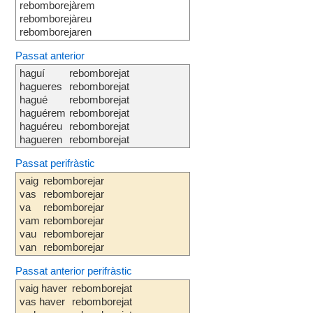
rebomborejàrem
rebomborejàreu
rebomborejaren
Passat anterior
haguí
rebomborejat
hagueres
rebomborejat
hagué
rebomborejat
haguérem
rebomborejat
haguéreu
rebomborejat
hagueren
rebomborejat
Passat perifràstic
vaig
rebomborejar
vas
rebomborejar
va
rebomborejar
vam
rebomborejar
vau
rebomborejar
van
rebomborejar
Passat anterior perifràstic
vaig haver
rebomborejat
vas haver
rebomborejat