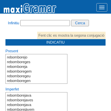
Infinitiu
Fent clic es mostra la segona conjugació
INDICATIU
Present
rebomborejo
rebomboreges
rebomboreja
rebomboregem
rebomboregeu
rebomboregen
Imperfet
rebomborejava
rebomborejaves
rebomborejava
rebomborejàvem