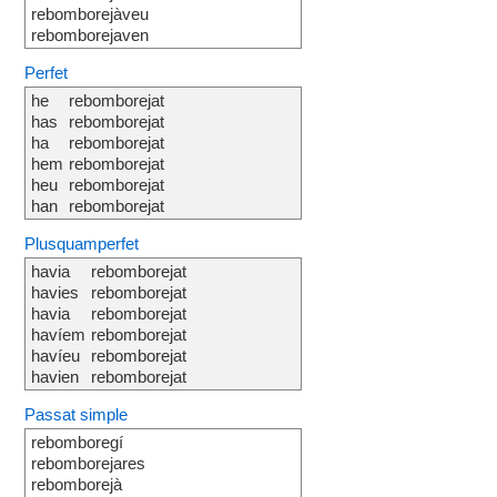
rebomborejàveu
rebomborejaven
Perfet
he
rebomborejat
has
rebomborejat
ha
rebomborejat
hem
rebomborejat
heu
rebomborejat
han
rebomborejat
Plusquamperfet
havia
rebomborejat
havies
rebomborejat
havia
rebomborejat
havíem
rebomborejat
havíeu
rebomborejat
havien
rebomborejat
Passat simple
rebomboregí
rebomborejares
rebomborejà