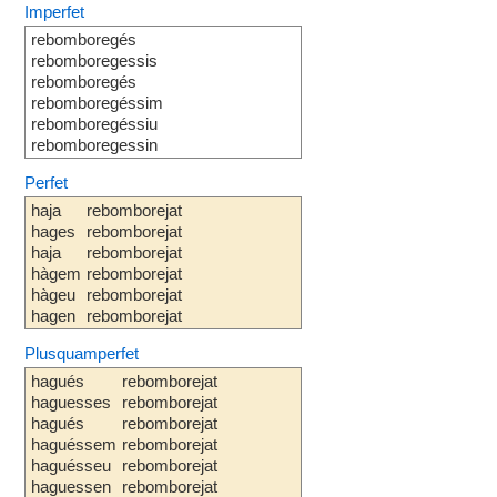
Imperfet
rebomboregés
rebomboregessis
rebomboregés
rebomboregéssim
rebomboregéssiu
rebomboregessin
Perfet
haja
rebomborejat
hages
rebomborejat
haja
rebomborejat
hàgem
rebomborejat
hàgeu
rebomborejat
hagen
rebomborejat
Plusquamperfet
hagués
rebomborejat
haguesses
rebomborejat
hagués
rebomborejat
haguéssem
rebomborejat
haguésseu
rebomborejat
haguessen
rebomborejat