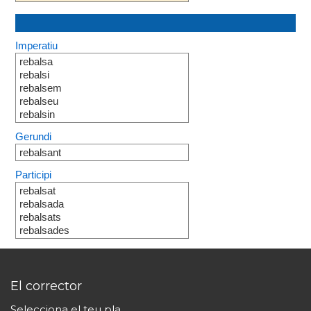
Imperatiu
rebalsa
rebalsi
rebalsem
rebalseu
rebalsin
Gerundi
rebalsant
Participi
rebalsat
rebalsada
rebalsats
rebalsades
El corrector
Selecciona el teu pla