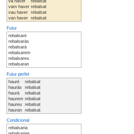
va haver
rebalsat
vam haver
rebalsat
vau haver
rebalsat
van haver
rebalsat
Futur
rebalsaré
rebalsaràs
rebalsarà
rebalsarem
rebalsareu
rebalsaran
Futur perfet
hauré
rebalsat
hauràs
rebalsat
haurà
rebalsat
haurem
rebalsat
haureu
rebalsat
hauran
rebalsat
Condicional
rebalsaria
rebalsaries