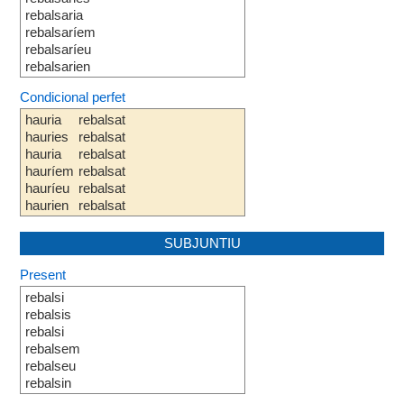
rebalsaria
rebalsaríem
rebalsaríeu
rebalsarien
Condicional perfet
hauria
rebalsat
hauries
rebalsat
hauria
rebalsat
hauríem
rebalsat
hauríeu
rebalsat
haurien
rebalsat
SUBJUNTIU
Present
rebalsi
rebalsis
rebalsi
rebalsem
rebalseu
rebalsin