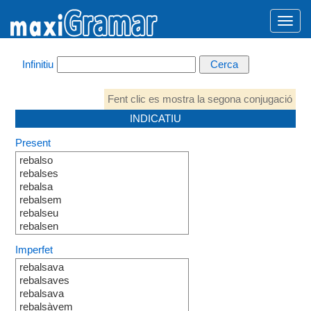
Infinitiu
Fent clic es mostra la segona conjugació
INDICATIU
Present
rebalso
rebalses
rebalsa
rebalsem
rebalseu
rebalsen
Imperfet
rebalsava
rebalsaves
rebalsava
rebalsàvem