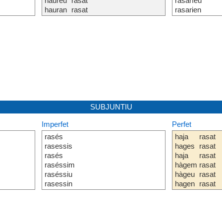
haureu
rasat
rasaríeu
hauran
rasat
rasarien
SUBJUNTIU
Imperfet
Perfet
rasés
haja
rasat
rasessis
hages
rasat
rasés
haja
rasat
raséssim
hàgem
rasat
raséssiu
hàgeu
rasat
rasessin
hagen
rasat