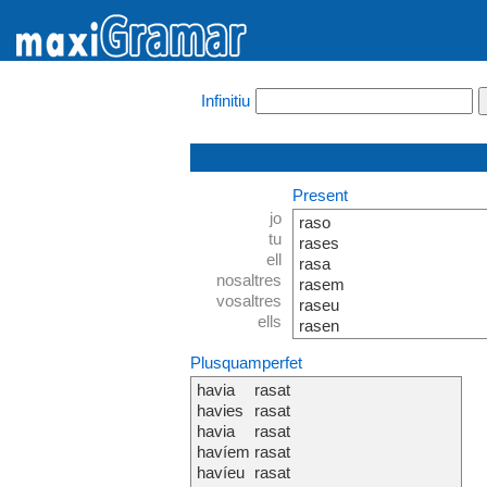
Infinitiu
Present
jo
raso
tu
rases
ell
rasa
nosaltres
rasem
vosaltres
raseu
ells
rasen
Plusquamperfet
havia
rasat
havies
rasat
havia
rasat
havíem
rasat
havíeu
rasat