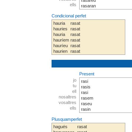
rasareu
ells
rasaran
Condicional perfet
hauria
rasat
hauries
rasat
hauria
rasat
hauríem
rasat
hauríeu
rasat
haurien
rasat
Present
jo
rasi
tu
rasis
ell
rasi
nosaltres
rasem
vosaltres
raseu
ells
rasin
Plusquamperfet
hagués
rasat