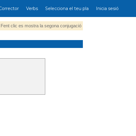
Corrector
Verbs
Selecciona el teu pla
Inicia sesió
Fent clic es mostra la segona conjugació