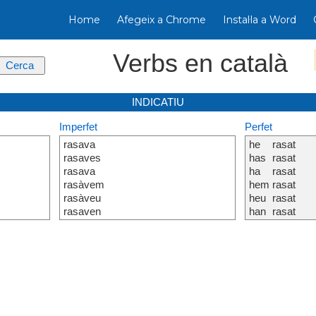
Home
Afegeix a Chrome
Instal·la a Word
Verbs en català
INDICATIU
Imperfet
Perfet
rasava
he
rasat
rasaves
has
rasat
rasava
ha
rasat
rasàvem
hem
rasat
rasàveu
heu
rasat
rasaven
han
rasat