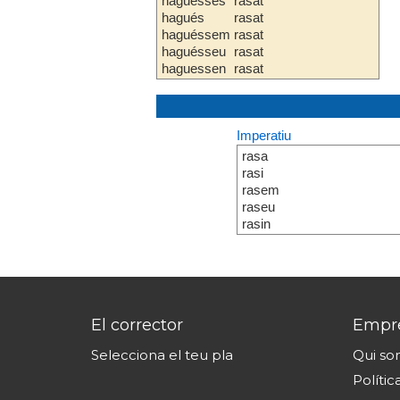
haguesses
rasat
hagués
rasat
haguéssem
rasat
haguésseu
rasat
haguessen
rasat
Imperatiu
rasa
rasi
rasem
raseu
rasin
El corrector
Empr
Selecciona el teu pla
Qui s
Polític