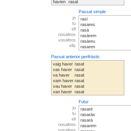
havien
rasat
Passat simple
jo
rasí
tu
rasares
ell
rasà
nosaltres
rasàrem
vosaltres
rasàreu
ells
rasaren
Passat anterior perifràstic
vaig haver
rasat
vas haver
rasat
va haver
rasat
vam haver
rasat
vau haver
rasat
van haver
rasat
Futur
jo
rasaré
tu
rasaràs
ell
rasarà
nosaltres
rasarem
vosaltres