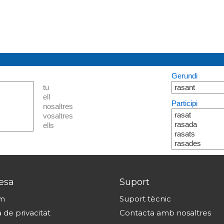
Gerundi
tu
rasant
ell
Participi
nosaltres
rasat
vosaltres
rasada
ells
rasats
rasades
esa
Suport
om
Suport tècnic
a de privacitat
Contacta amb nosaltres