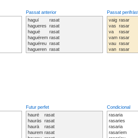
Passat anterior
Passat perifràs
haguí
rasat
vaig
rasar
hagueres
rasat
vas
rasar
hagué
rasat
va
rasar
haguérem
rasat
vam
rasar
haguéreu
rasat
vau
rasar
hagueren
rasat
van
rasar
Futur perfet
Condicional
hauré
rasat
rasaria
hauràs
rasat
rasaries
haurà
rasat
rasaria
haurem
rasat
rasaríem