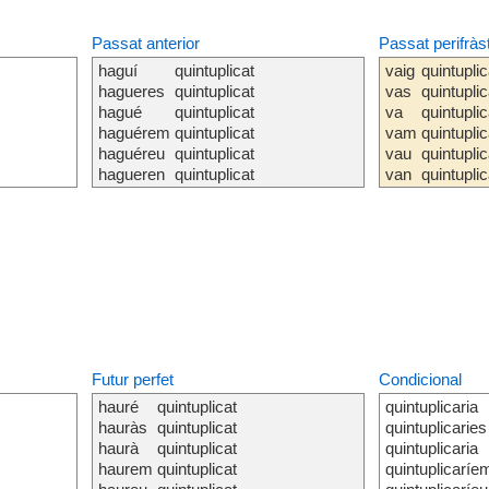
Passat anterior
Passat perifràs
haguí
quintuplicat
vaig
quintupli
hagueres
quintuplicat
vas
quintupli
hagué
quintuplicat
va
quintupli
haguérem
quintuplicat
vam
quintupli
haguéreu
quintuplicat
vau
quintupli
hagueren
quintuplicat
van
quintupli
Futur perfet
Condicional
hauré
quintuplicat
quintuplicaria
hauràs
quintuplicat
quintuplicaries
haurà
quintuplicat
quintuplicaria
haurem
quintuplicat
quintuplicaríe