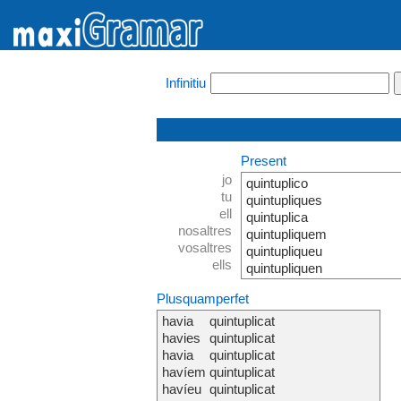
Infinitiu
Present
jo
quintuplico
tu
quintupliques
ell
quintuplica
nosaltres
quintupliquem
vosaltres
quintupliqueu
ells
quintupliquen
Plusquamperfet
havia
quintuplicat
havies
quintuplicat
havia
quintuplicat
havíem
quintuplicat
havíeu
quintuplicat