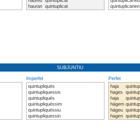
haureu
quintuplicat
quintuplicaríeu
hauran
quintuplicat
quintuplicarien
SUBJUNTIU
Imperfet
Perfet
quintupliqués
haja
quintup
quintupliquessis
hages
quintup
quintupliqués
haja
quintup
quintupliquéssim
hàgem
quintup
quintupliquéssiu
hàgeu
quintup
quintupliquessin
hagen
quintup