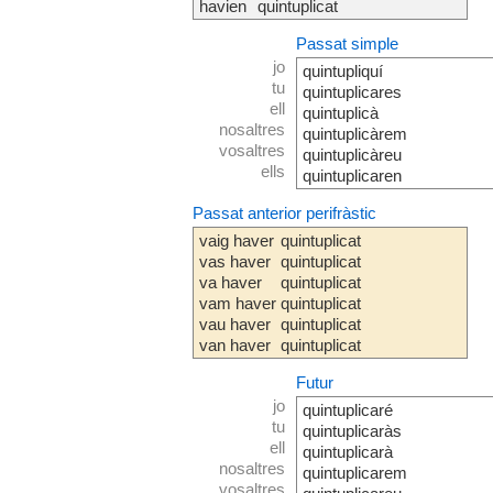
havien
quintuplicat
Passat simple
jo
quintupliquí
tu
quintuplicares
ell
quintuplicà
nosaltres
quintuplicàrem
vosaltres
quintuplicàreu
ells
quintuplicaren
Passat anterior perifràstic
vaig haver
quintuplicat
vas haver
quintuplicat
va haver
quintuplicat
vam haver
quintuplicat
vau haver
quintuplicat
van haver
quintuplicat
Futur
jo
quintuplicaré
tu
quintuplicaràs
ell
quintuplicarà
nosaltres
quintuplicarem
vosaltres