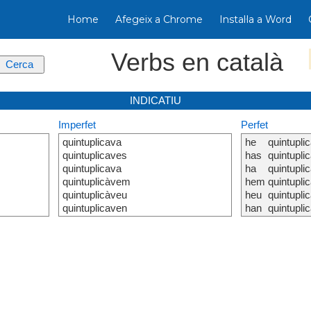
Home
Afegeix a Chrome
Instal·la a Word
Verbs en català
INDICATIU
Imperfet
Perfet
quintuplicava
he
quintuplic
quintuplicaves
has
quintuplic
quintuplicava
ha
quintuplic
quintuplicàvem
hem
quintuplic
quintuplicàveu
heu
quintuplic
quintuplicaven
han
quintuplic