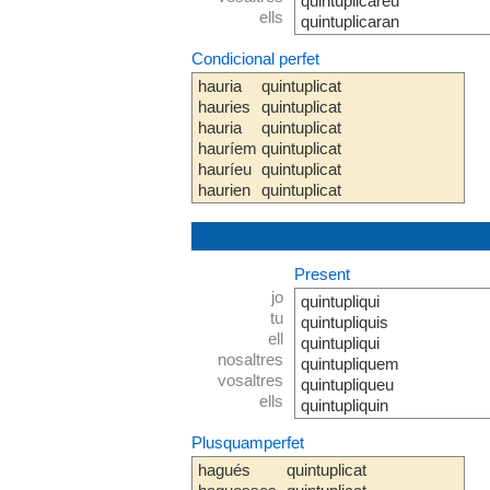
quintuplicareu
ells
quintuplicaran
Condicional perfet
hauria
quintuplicat
hauries
quintuplicat
hauria
quintuplicat
hauríem
quintuplicat
hauríeu
quintuplicat
haurien
quintuplicat
Present
jo
quintupliqui
tu
quintupliquis
ell
quintupliqui
nosaltres
quintupliquem
vosaltres
quintupliqueu
ells
quintupliquin
Plusquamperfet
hagués
quintuplicat