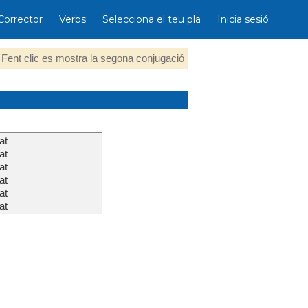
Corrector
Verbs
Selecciona el teu pla
Inicia sesió
Fent clic es mostra la segona conjugació
at
at
at
at
at
at