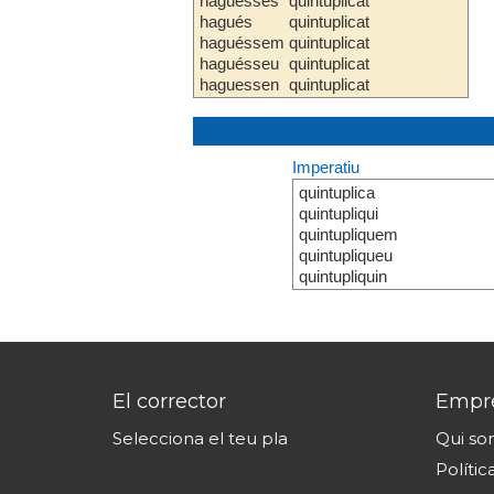
haguesses
quintuplicat
hagués
quintuplicat
haguéssem
quintuplicat
haguésseu
quintuplicat
haguessen
quintuplicat
Imperatiu
quintuplica
quintupliqui
quintupliquem
quintupliqueu
quintupliquin
El corrector
Empr
Selecciona el teu pla
Qui s
Polític