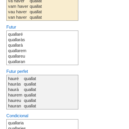
va haver
quallat
vam haver
quallat
vau haver
quallat
van haver
quallat
Futur
quallaré
quallaràs
quallarà
quallarem
quallareu
quallaran
Futur perfet
hauré
quallat
hauràs
quallat
haurà
quallat
haurem
quallat
haureu
quallat
hauran
quallat
Condicional
quallaria
quallaries