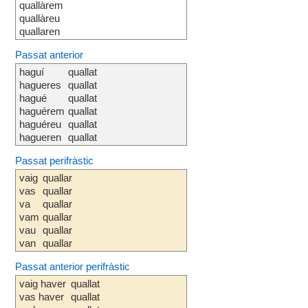
quallàrem
quallàreu
quallaren
Passat anterior
haguí
quallat
hagueres
quallat
hagué
quallat
haguérem
quallat
haguéreu
quallat
hagueren
quallat
Passat perifràstic
vaig
quallar
vas
quallar
va
quallar
vam
quallar
vau
quallar
van
quallar
Passat anterior perifràstic
vaig haver
quallat
vas haver
quallat