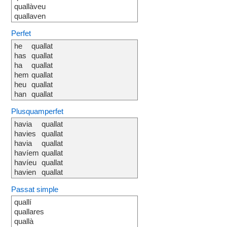
quallàveu
quallaven
Perfet
he
quallat
has
quallat
ha
quallat
hem
quallat
heu
quallat
han
quallat
Plusquamperfet
havia
quallat
havies
quallat
havia
quallat
havíem
quallat
havíeu
quallat
havien
quallat
Passat simple
quallí
quallares
quallà