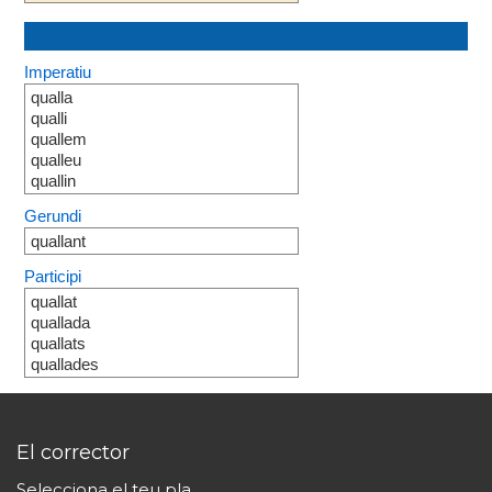
Imperatiu
qualla
qualli
quallem
qualleu
quallin
Gerundi
quallant
Participi
quallat
quallada
quallats
quallades
El corrector
Selecciona el teu pla