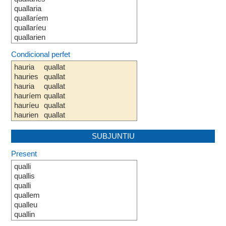
quallaria
quallaríem
quallaríeu
quallarien
Condicional perfet
hauria
quallat
hauries
quallat
hauria
quallat
hauríem
quallat
hauríeu
quallat
haurien
quallat
SUBJUNTIU
Present
qualli
quallis
qualli
quallem
qualleu
quallin