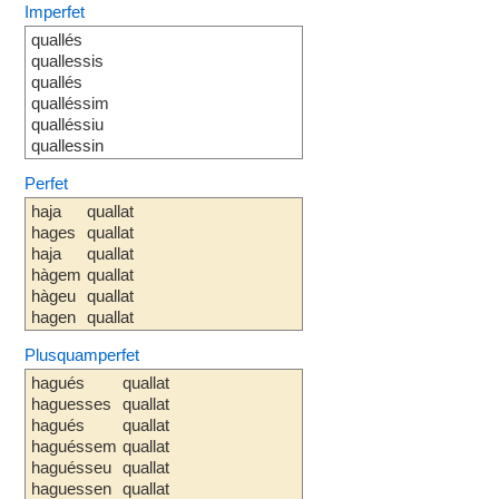
Imperfet
quallés
quallessis
quallés
qualléssim
qualléssiu
quallessin
Perfet
haja
quallat
hages
quallat
haja
quallat
hàgem
quallat
hàgeu
quallat
hagen
quallat
Plusquamperfet
hagués
quallat
haguesses
quallat
hagués
quallat
haguéssem
quallat
haguésseu
quallat
haguessen
quallat