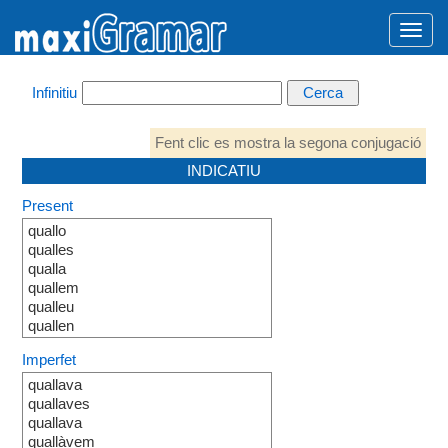
Infinitiu
Fent clic es mostra la segona conjugació
INDICATIU
Present
quallo
qualles
qualla
quallem
qualleu
quallen
Imperfet
quallava
quallaves
quallava
quallàvem