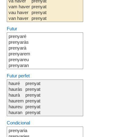
va haver
prenyat
vam haver
prenyat
vau haver
prenyat
van haver
prenyat
Futur
prenyaré
prenyaràs
prenyarà
prenyarem
prenyareu
prenyaran
Futur perfet
hauré
prenyat
hauràs
prenyat
haurà
prenyat
haurem
prenyat
haureu
prenyat
hauran
prenyat
Condicional
prenyaria
prenyaries