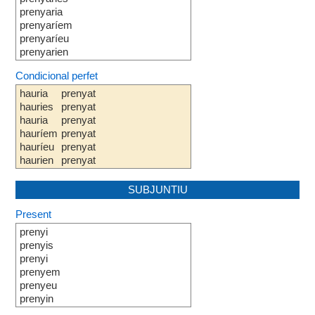
prenyaria
prenyaríem
prenyaríeu
prenyarien
Condicional perfet
hauria
prenyat
hauries
prenyat
hauria
prenyat
hauríem
prenyat
hauríeu
prenyat
haurien
prenyat
SUBJUNTIU
Present
prenyi
prenyis
prenyi
prenyem
prenyeu
prenyin