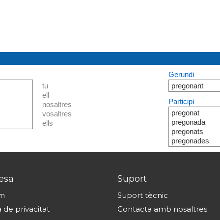
Gerundi
tu
pregonant
ell
Participi
nosaltres
pregonat
vosaltres
pregonada
ells
pregonats
pregonades
esa
Suport
om
Suport tècnic
a de privacitat
Contacta amb nosaltres