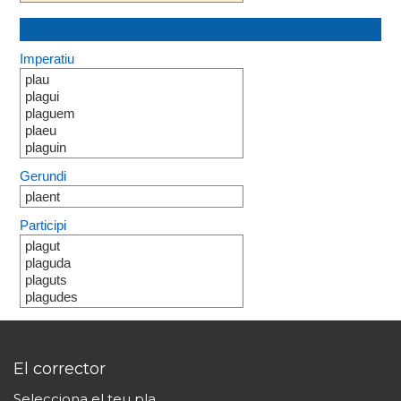
Imperatiu
plau
plagui
plaguem
plaeu
plaguin
Gerundi
plaent
Participi
plagut
plaguda
plaguts
plagudes
El corrector
Selecciona el teu pla