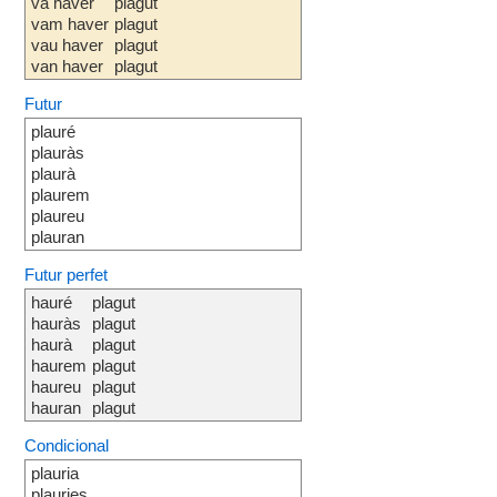
va haver
plagut
vam haver
plagut
vau haver
plagut
van haver
plagut
Futur
plauré
plauràs
plaurà
plaurem
plaureu
plauran
Futur perfet
hauré
plagut
hauràs
plagut
haurà
plagut
haurem
plagut
haureu
plagut
hauran
plagut
Condicional
plauria
plauries