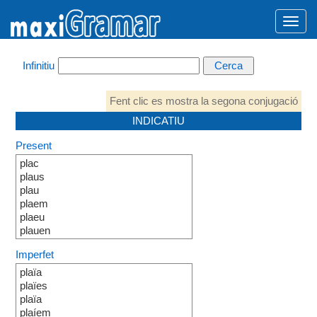
Infinitiu
Fent clic es mostra la segona conjugació
INDICATIU
Present
plac
plaus
plau
plaem
plaeu
plauen
Imperfet
plaïa
plaïes
plaïa
plaíem