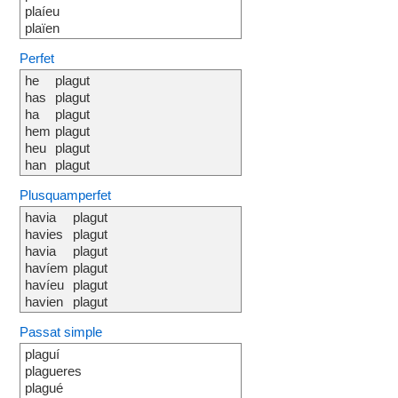
plaíeu
plaïen
Perfet
he
plagut
has
plagut
ha
plagut
hem
plagut
heu
plagut
han
plagut
Plusquamperfet
havia
plagut
havies
plagut
havia
plagut
havíem
plagut
havíeu
plagut
havien
plagut
Passat simple
plaguí
plagueres
plagué