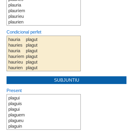
plauria
plauríem
plauríeu
plaurien
Condicional perfet
hauria
plagut
hauries
plagut
hauria
plagut
hauríem
plagut
hauríeu
plagut
haurien
plagut
SUBJUNTIU
Present
plagui
plaguis
plagui
plaguem
plagueu
plaguin