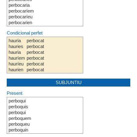
perbocaria
perbocaríem
perbocaríeu
perbocarien
Condicional perfet
hauria
perbocat
hauries
perbocat
hauria
perbocat
hauríem
perbocat
hauríeu
perbocat
haurien
perbocat
SUBJUNTIU
Present
perboqui
perboquis
perboqui
perboquem
perboqueu
perboquin