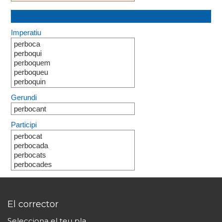
Imperatiu
perboca
perboqui
perboquem
perboqueu
perboquin
Gerundi
perbocant
Participi
perbocat
perbocada
perbocats
perbocades
El corrector
Selecciona el teu pla