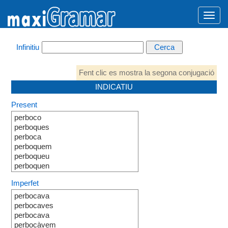
Infinitiu
Fent clic es mostra la segona conjugació
INDICATIU
Present
perboco
perboques
perboca
perboquem
perboqueu
perboquen
Imperfet
perbocava
perbocaves
perbocava
perbocàvem