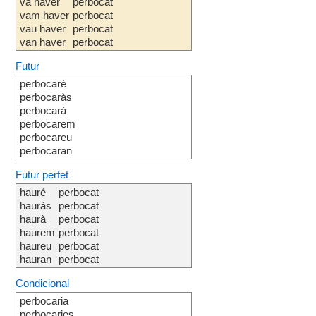
va haver
perbocat
vam haver
perbocat
vau haver
perbocat
van haver
perbocat
Futur
perbocaré
perbocaràs
perbocarà
perbocarem
perbocareu
perbocaran
Futur perfet
hauré
perbocat
hauràs
perbocat
haurà
perbocat
haurem
perbocat
haureu
perbocat
hauran
perbocat
Condicional
perbocaria
perbocaries