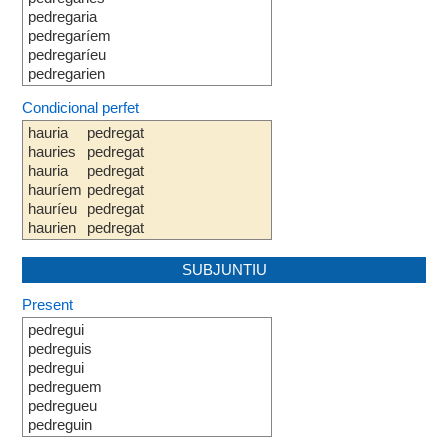
pedregaria
pedregaríem
pedregaríeu
pedregarien
Condicional perfet
hauria
pedregat
hauries
pedregat
hauria
pedregat
hauríem
pedregat
hauríeu
pedregat
haurien
pedregat
SUBJUNTIU
Present
pedregui
pedreguis
pedregui
pedreguem
pedregueu
pedreguin