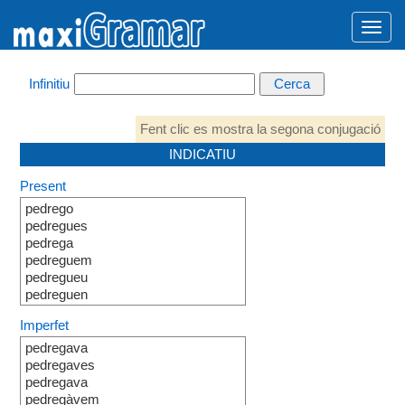
Infinitiu
Fent clic es mostra la segona conjugació
INDICATIU
Present
pedrego
pedregues
pedrega
pedreguem
pedregueu
pedreguen
Imperfet
pedregava
pedregaves
pedregava
pedregàvem