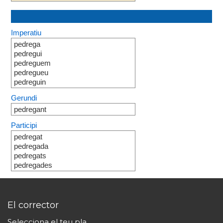
Imperatiu
pedrega
pedregui
pedreguem
pedregueu
pedreguin
Gerundi
pedregant
Participi
pedregat
pedregada
pedregats
pedregades
El corrector
Selecciona el teu pla