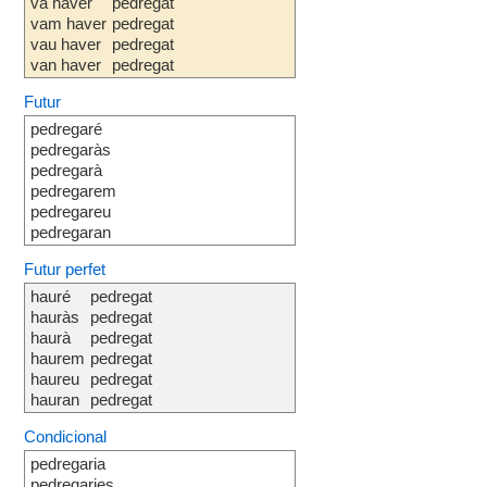
va haver
pedregat
vam haver
pedregat
vau haver
pedregat
van haver
pedregat
Futur
pedregaré
pedregaràs
pedregarà
pedregarem
pedregareu
pedregaran
Futur perfet
hauré
pedregat
hauràs
pedregat
haurà
pedregat
haurem
pedregat
haureu
pedregat
hauran
pedregat
Condicional
pedregaria
pedregaries