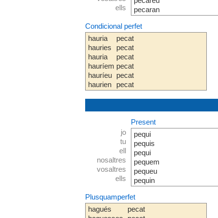
pecareu
ells
pecaran
Condicional perfet
hauria
pecat
hauries
pecat
hauria
pecat
hauríem
pecat
hauríeu
pecat
haurien
pecat
Present
jo
pequi
tu
pequis
ell
pequi
nosaltres
pequem
vosaltres
pequeu
ells
pequin
Plusquamperfet
hagués
pecat