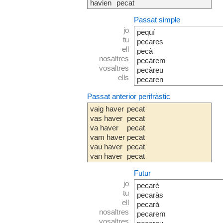
havien
pecat
Passat simple
jo
pequí
tu
pecares
ell
pecà
nosaltres
pecàrem
vosaltres
pecàreu
ells
pecaren
Passat anterior perifràstic
vaig haver
pecat
vas haver
pecat
va haver
pecat
vam haver
pecat
vau haver
pecat
van haver
pecat
Futur
jo
pecaré
tu
pecaràs
ell
pecarà
nosaltres
pecarem
vosaltres