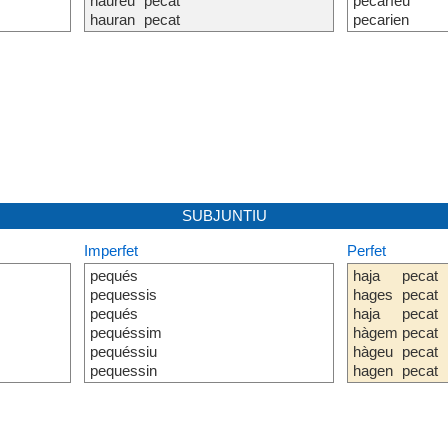
haureu
pecat
pecaríeu
hauran
pecat
pecarien
SUBJUNTIU
Imperfet
Perfet
pequés
haja
pecat
pequessis
hages
pecat
pequés
haja
pecat
pequéssim
hàgem
pecat
pequéssiu
hàgeu
pecat
pequessin
hagen
pecat