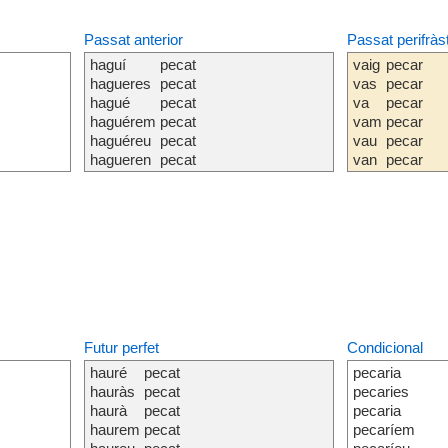
Passat anterior
Passat perifràs
haguí
pecat
vaig
pecar
hagueres
pecat
vas
pecar
hagué
pecat
va
pecar
haguérem
pecat
vam
pecar
haguéreu
pecat
vau
pecar
hagueren
pecat
van
pecar
Futur perfet
Condicional
hauré
pecat
pecaria
hauràs
pecat
pecaries
haurà
pecat
pecaria
haurem
pecat
pecaríem