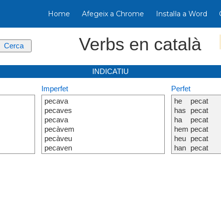
Home
Afegeix a Chrome
Instal·la a Word
Verbs en català
INDICATIU
Imperfet
Perfet
pecava
he
pecat
pecaves
has
pecat
pecava
ha
pecat
pecàvem
hem
pecat
pecàveu
heu
pecat
pecaven
han
pecat