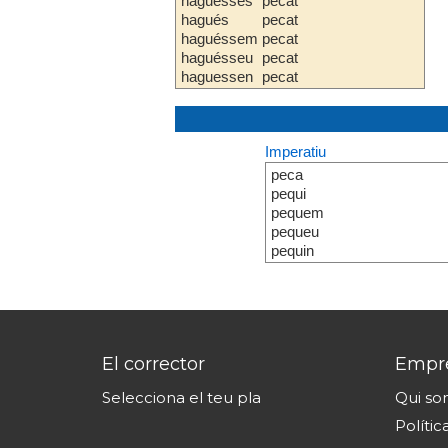
haguesses
pecat
hagués
pecat
haguéssem
pecat
haguésseu
pecat
haguessen
pecat
Imperatiu
peca
pequi
pequem
pequeu
pequin
El corrector
Empr
Selecciona el teu pla
Qui s
Polític