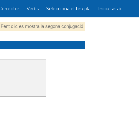
Corrector
Verbs
Selecciona el teu pla
Inicia sesió
Fent clic es mostra la segona conjugació