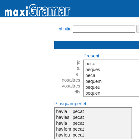
Infinitiu
Present
jo
peco
tu
peques
ell
peca
nosaltres
pequem
vosaltres
pequeu
ells
pequen
Plusquamperfet
havia
pecat
havies
pecat
havia
pecat
havíem
pecat
havíeu
pecat