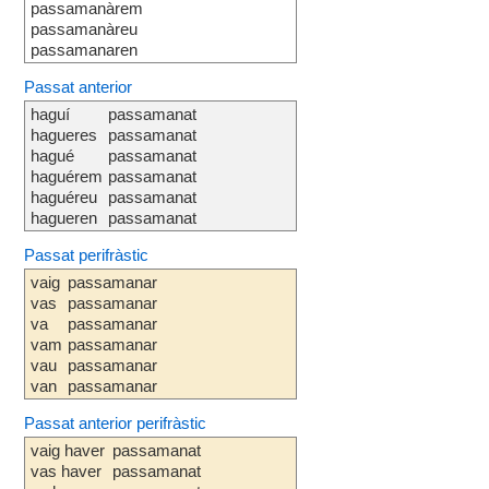
passamanàrem
passamanàreu
passamanaren
Passat anterior
haguí
passamanat
hagueres
passamanat
hagué
passamanat
haguérem
passamanat
haguéreu
passamanat
hagueren
passamanat
Passat perifràstic
vaig
passamanar
vas
passamanar
va
passamanar
vam
passamanar
vau
passamanar
van
passamanar
Passat anterior perifràstic
vaig haver
passamanat
vas haver
passamanat