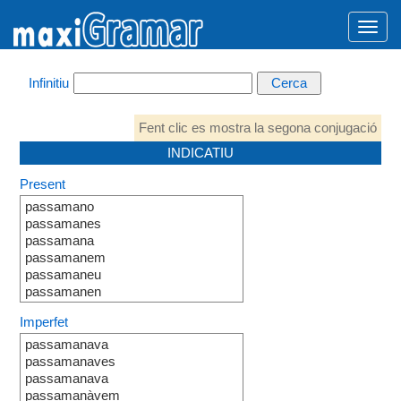
Infinitiu
Fent clic es mostra la segona conjugació
INDICATIU
Present
passamano
passamanes
passamana
passamanem
passamaneu
passamanen
Imperfet
passamanava
passamanaves
passamanava
passamanàvem