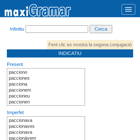
Infinitiu
Fent clic es mostra la segona conjugació
INDICATIU
Present
pacciono
pacciones
pacciona
paccionem
paccioneu
paccionen
Imperfet
paccionava
paccionaves
paccionava
paccionàvem