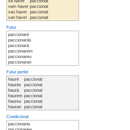
va haver
paccionat
vam haver
paccionat
vau haver
paccionat
van haver
paccionat
Futur
paccionaré
paccionaràs
paccionarà
paccionarem
paccionareu
paccionaran
Futur perfet
hauré
paccionat
hauràs
paccionat
haurà
paccionat
haurem
paccionat
haureu
paccionat
hauran
paccionat
Condicional
paccionaria
paccionaries