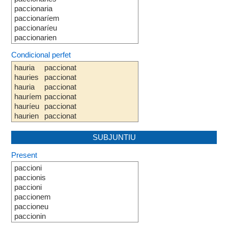
paccionaria
paccionaríem
paccionaríeu
paccionarien
Condicional perfet
hauria
paccionat
hauries
paccionat
hauria
paccionat
hauríem
paccionat
hauríeu
paccionat
haurien
paccionat
SUBJUNTIU
Present
paccioni
paccionis
paccioni
paccionem
paccioneu
paccionin