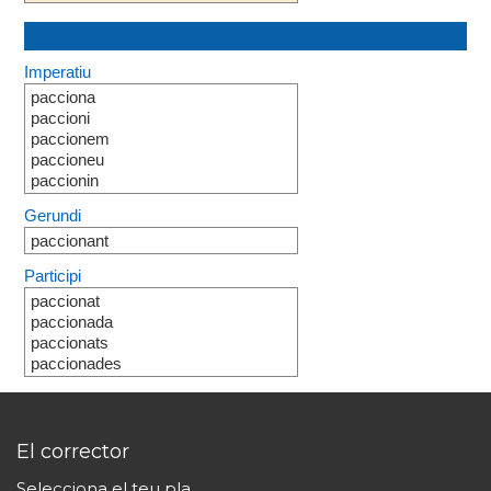
Imperatiu
pacciona
paccioni
paccionem
paccioneu
paccionin
Gerundi
paccionant
Participi
paccionat
paccionada
paccionats
paccionades
El corrector
Selecciona el teu pla