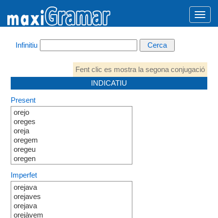
Infinitiu
Fent clic es mostra la segona conjugació
INDICATIU
Present
orejo
oreges
oreja
oregem
oregeu
oregen
Imperfet
orejava
orejaves
orejava
orejàvem