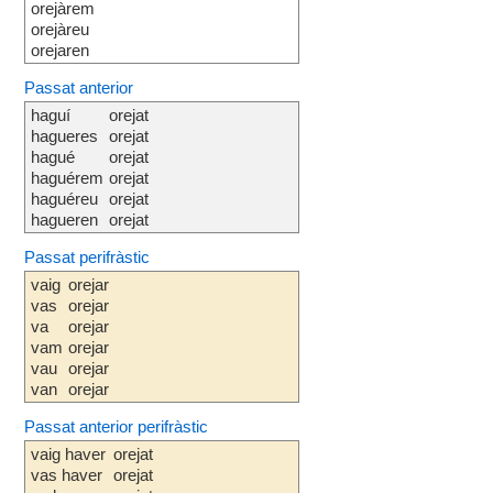
orejàrem
orejàreu
orejaren
Passat anterior
haguí
orejat
hagueres
orejat
hagué
orejat
haguérem
orejat
haguéreu
orejat
hagueren
orejat
Passat perifràstic
vaig
orejar
vas
orejar
va
orejar
vam
orejar
vau
orejar
van
orejar
Passat anterior perifràstic
vaig haver
orejat
vas haver
orejat