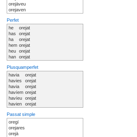
orejàveu
orejaven
Perfet
he
orejat
has
orejat
ha
orejat
hem
orejat
heu
orejat
han
orejat
Plusquamperfet
havia
orejat
havies
orejat
havia
orejat
havíem
orejat
havíeu
orejat
havien
orejat
Passat simple
oregí
orejares
orejà