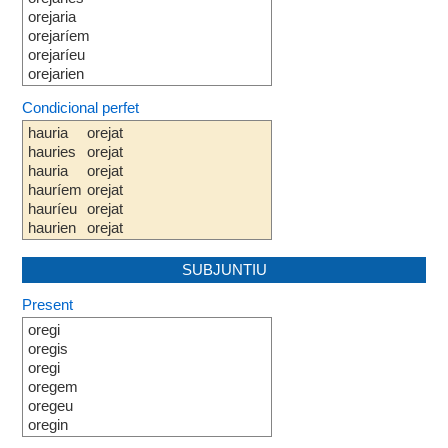
orejaria
orejaríem
orejaríeu
orejarien
Condicional perfet
hauria
orejat
hauries
orejat
hauria
orejat
hauríem
orejat
hauríeu
orejat
haurien
orejat
SUBJUNTIU
Present
oregi
oregis
oregi
oregem
oregeu
oregin