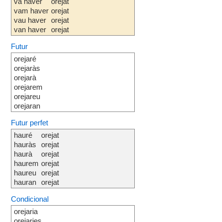
va haver
orejat
vam haver
orejat
vau haver
orejat
van haver
orejat
Futur
orejaré
orejaràs
orejarà
orejarem
orejareu
orejaran
Futur perfet
hauré
orejat
hauràs
orejat
haurà
orejat
haurem
orejat
haureu
orejat
hauran
orejat
Condicional
orejaria
orejaries