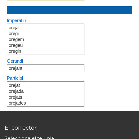
Imperatiu
oreja
oregi
oregem
oregeu
oregin
Gerundi
orejant
Participi
orejat
orejada
orejats
orejades
El corrector
Selecciona el teu pla