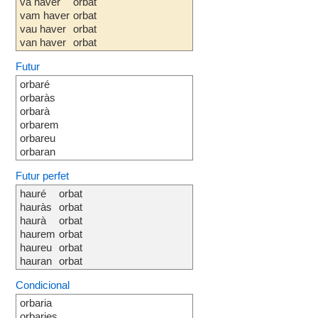
va haver
orbat
vam haver
orbat
vau haver
orbat
van haver
orbat
Futur
orbaré
orbaràs
orbarà
orbarem
orbareu
orbaran
Futur perfet
hauré
orbat
hauràs
orbat
haurà
orbat
haurem
orbat
haureu
orbat
hauran
orbat
Condicional
orbaria
orbaries