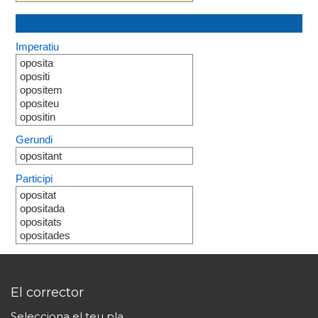
Imperatiu
oposita
opositi
opositem
opositeu
opositin
Gerundi
opositant
Participi
opositat
opositada
opositats
opositades
El corrector
Selecciona el teu pla