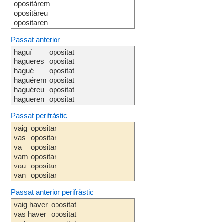
opositàrem
opositàreu
opositaren
Passat anterior
haguí
opositat
hagueres
opositat
hagué
opositat
haguérem
opositat
haguéreu
opositat
hagueren
opositat
Passat perifràstic
vaig
opositar
vas
opositar
va
opositar
vam
opositar
vau
opositar
van
opositar
Passat anterior perifràstic
vaig haver
opositat
vas haver
opositat