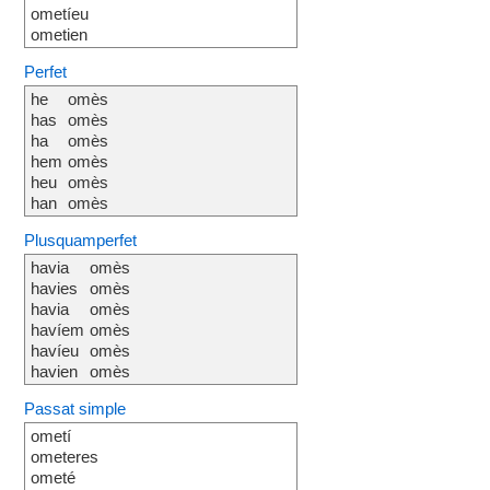
ometíeu
ometien
Perfet
he
omès
has
omès
ha
omès
hem
omès
heu
omès
han
omès
Plusquamperfet
havia
omès
havies
omès
havia
omès
havíem
omès
havíeu
omès
havien
omès
Passat simple
ometí
ometeres
ometé