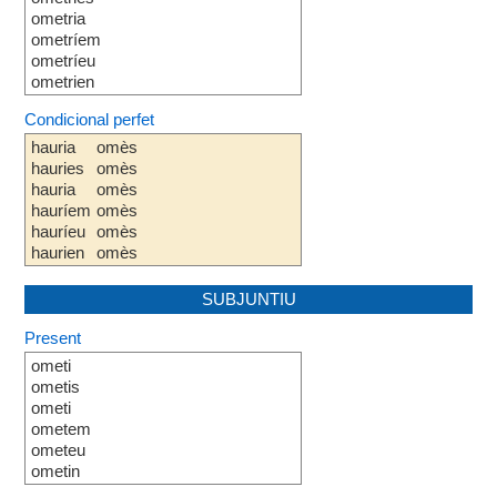
ometria
ometríem
ometríeu
ometrien
Condicional perfet
hauria
omès
hauries
omès
hauria
omès
hauríem
omès
hauríeu
omès
haurien
omès
SUBJUNTIU
Present
ometi
ometis
ometi
ometem
ometeu
ometin