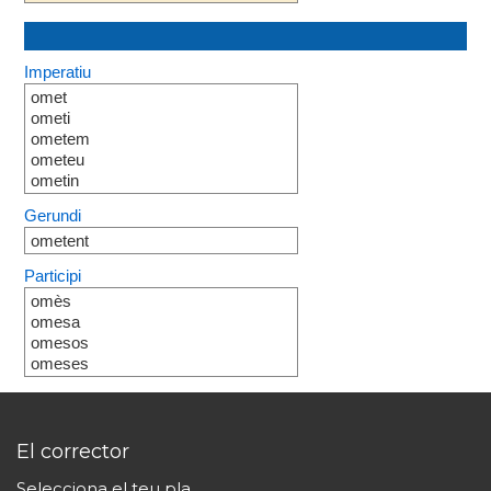
Imperatiu
omet
ometi
ometem
ometeu
ometin
Gerundi
ometent
Participi
omès
omesa
omesos
omeses
El corrector
Selecciona el teu pla