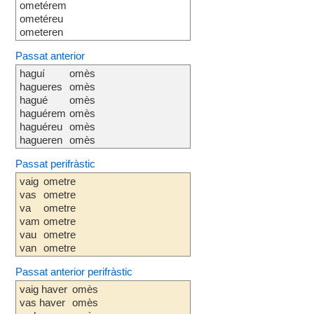
ometérem
ometéreu
ometeren
Passat anterior
haguí
omès
hagueres
omès
hagué
omès
haguérem
omès
haguéreu
omès
hagueren
omès
Passat perifràstic
vaig
ometre
vas
ometre
va
ometre
vam
ometre
vau
ometre
van
ometre
Passat anterior perifràstic
vaig haver
omès
vas haver
omès