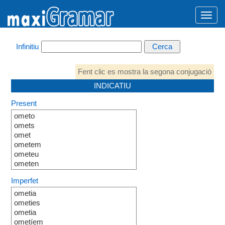
Infinitiu
Fent clic es mostra la segona conjugació
INDICATIU
Present
ometo
omets
omet
ometem
ometeu
ometen
Imperfet
ometia
ometies
ometia
ometíem