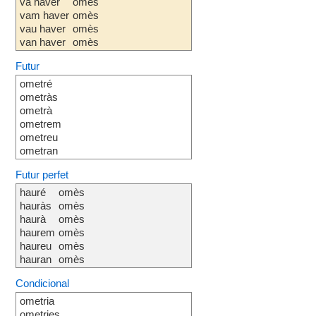
va haver
omès
vam haver
omès
vau haver
omès
van haver
omès
Futur
ometré
ometràs
ometrà
ometrem
ometreu
ometran
Futur perfet
hauré
omès
hauràs
omès
haurà
omès
haurem
omès
haureu
omès
hauran
omès
Condicional
ometria
ometries