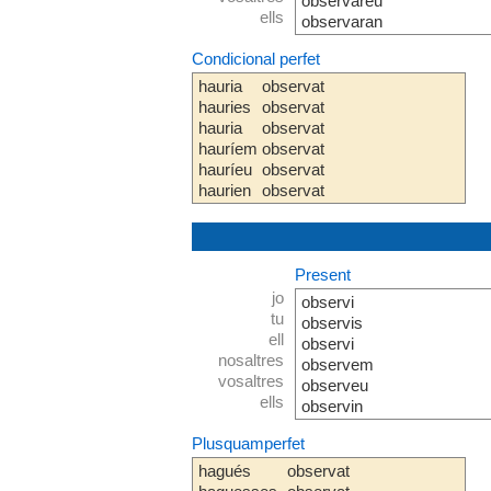
observareu
ells
observaran
Condicional perfet
hauria
observat
hauries
observat
hauria
observat
hauríem
observat
hauríeu
observat
haurien
observat
Present
jo
observi
tu
observis
ell
observi
nosaltres
observem
vosaltres
observeu
ells
observin
Plusquamperfet
hagués
observat