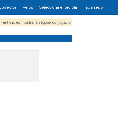
Corrector
Verbs
Selecciona el teu pla
Inicia sesió
Fent clic es mostra la segona conjugació