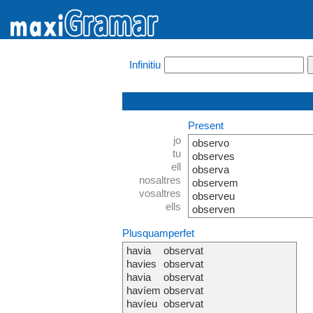
Infinitiu
Present
jo
observo
tu
observes
ell
observa
nosaltres
observem
vosaltres
observeu
ells
observen
Plusquamperfet
havia
observat
havies
observat
havia
observat
havíem
observat
havíeu
observat