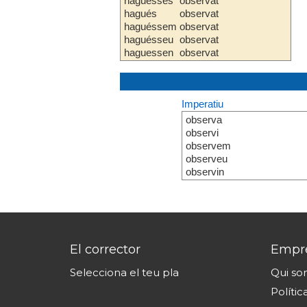
haguesses
observat
hagués
observat
haguéssem
observat
haguésseu
observat
haguessen
observat
Imperatiu
observa
observi
observem
observeu
observin
El corrector
Empr
Selecciona el teu pla
Qui s
Polític