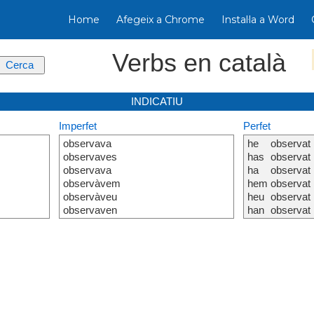
Home
Afegeix a Chrome
Instal·la a Word
Verbs en català
INDICATIU
Imperfet
Perfet
observava
he
observat
observaves
has
observat
observava
ha
observat
observàvem
hem
observat
observàveu
heu
observat
observaven
han
observat