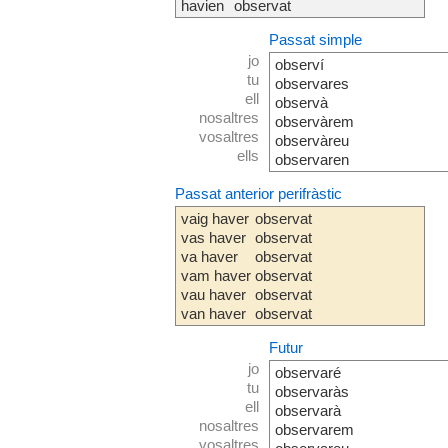
havien
observat
Passat simple
jo
observí
tu
observares
ell
observà
nosaltres
observàrem
vosaltres
observàreu
ells
observaren
Passat anterior perifràstic
vaig haver
observat
vas haver
observat
va haver
observat
vam haver
observat
vau haver
observat
van haver
observat
Futur
jo
observaré
tu
observaràs
ell
observarà
nosaltres
observarem
vosaltres