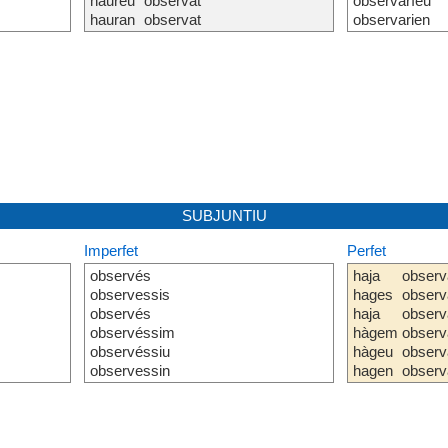
haureu
observat
observaríeu
hauran
observat
observarien
SUBJUNTIU
Imperfet
Perfet
observés
haja
observ
observessis
hages
observ
observés
haja
observ
observéssim
hàgem
observ
observéssiu
hàgeu
observ
observessin
hagen
observ