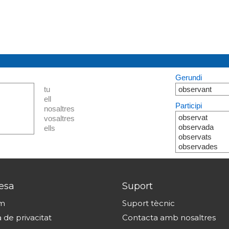
Gerundi
tu
observant
ell
Participi
nosaltres
observat
vosaltres
observada
ells
observats
observades
esa
Suport
om
Suport tècnic
a de privacitat
Contacta amb nosaltres