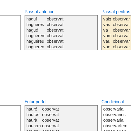
Passat anterior
Passat perifràs
haguí
observat
vaig
observar
hagueres
observat
vas
observar
hagué
observat
va
observar
haguérem
observat
vam
observar
haguéreu
observat
vau
observar
hagueren
observat
van
observar
Futur perfet
Condicional
hauré
observat
observaria
hauràs
observat
observaries
haurà
observat
observaria
haurem
observat
observaríem