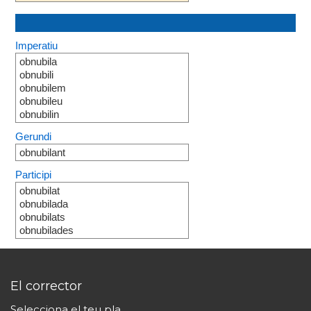
Imperatiu
obnubila
obnubili
obnubilem
obnubileu
obnubilin
Gerundi
obnubilant
Participi
obnubilat
obnubilada
obnubilats
obnubilades
El corrector
Selecciona el teu pla