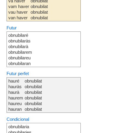
va haver
obnubilat
vam haver
obnubilat
vau haver
obnubilat
van haver
obnubilat
Futur
obnubilaré
obnubilaràs
obnubilarà
obnubilarem
obnubilareu
obnubilaran
Futur perfet
hauré
obnubilat
hauràs
obnubilat
haurà
obnubilat
haurem
obnubilat
haureu
obnubilat
hauran
obnubilat
Condicional
obnubilaria
obnubilaries