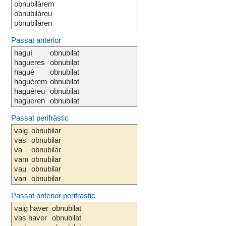
obnubilàrem
obnubilàreu
obnubilaren
Passat anterior
haguí
obnubilat
hagueres
obnubilat
hagué
obnubilat
haguérem
obnubilat
haguéreu
obnubilat
hagueren
obnubilat
Passat perifràstic
vaig
obnubilar
vas
obnubilar
va
obnubilar
vam
obnubilar
vau
obnubilar
van
obnubilar
Passat anterior perifràstic
vaig haver
obnubilat
vas haver
obnubilat