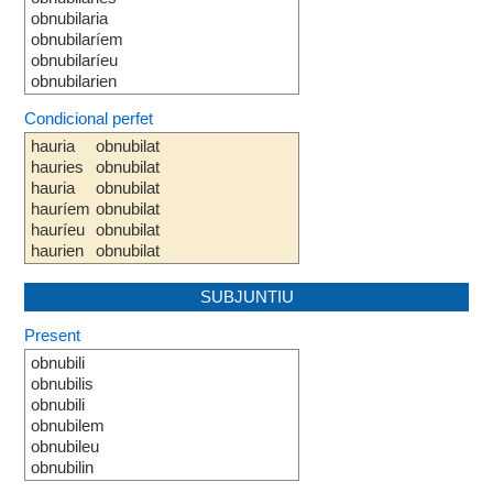
obnubilaria
obnubilaríem
obnubilaríeu
obnubilarien
Condicional perfet
hauria
obnubilat
hauries
obnubilat
hauria
obnubilat
hauríem
obnubilat
hauríeu
obnubilat
haurien
obnubilat
SUBJUNTIU
Present
obnubili
obnubilis
obnubili
obnubilem
obnubileu
obnubilin