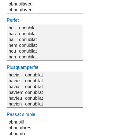
obnubilàveu
obnubilaven
Perfet
he
obnubilat
has
obnubilat
ha
obnubilat
hem
obnubilat
heu
obnubilat
han
obnubilat
Plusquamperfet
havia
obnubilat
havies
obnubilat
havia
obnubilat
havíem
obnubilat
havíeu
obnubilat
havien
obnubilat
Passat simple
obnubilí
obnubilares
obnubilà