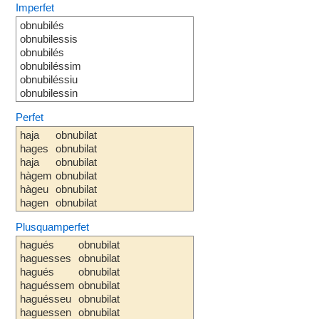
Imperfet
obnubilés
obnubilessis
obnubilés
obnubiléssim
obnubiléssiu
obnubilessin
Perfet
haja
obnubilat
hages
obnubilat
haja
obnubilat
hàgem
obnubilat
hàgeu
obnubilat
hagen
obnubilat
Plusquamperfet
hagués
obnubilat
haguesses
obnubilat
hagués
obnubilat
haguéssem
obnubilat
haguésseu
obnubilat
haguessen
obnubilat