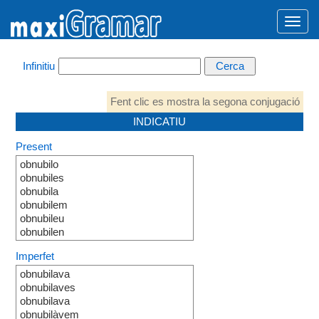
Infinitiu
Fent clic es mostra la segona conjugació
INDICATIU
Present
obnubilo
obnubiles
obnubila
obnubilem
obnubileu
obnubilen
Imperfet
obnubilava
obnubilaves
obnubilava
obnubilàvem