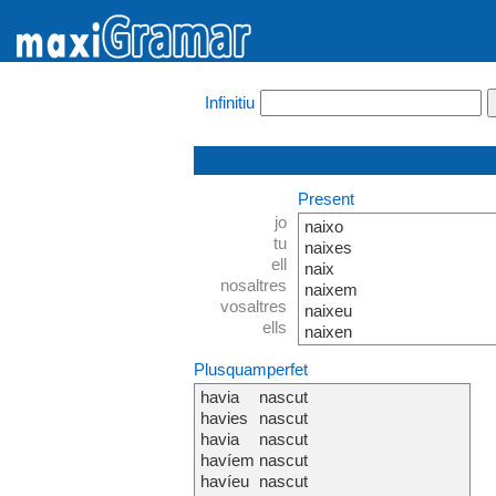
Infinitiu
Present
jo
naixo
tu
naixes
ell
naix
nosaltres
naixem
vosaltres
naixeu
ells
naixen
Plusquamperfet
havia
nascut
havies
nascut
havia
nascut
havíem
nascut
havíeu
nascut