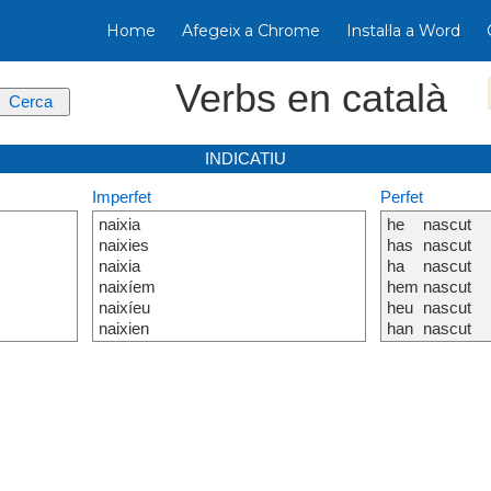
Home
Afegeix a Chrome
Instal·la a Word
Verbs en català
INDICATIU
Imperfet
Perfet
naixia
he
nascut
naixies
has
nascut
naixia
ha
nascut
naixíem
hem
nascut
naixíeu
heu
nascut
naixien
han
nascut