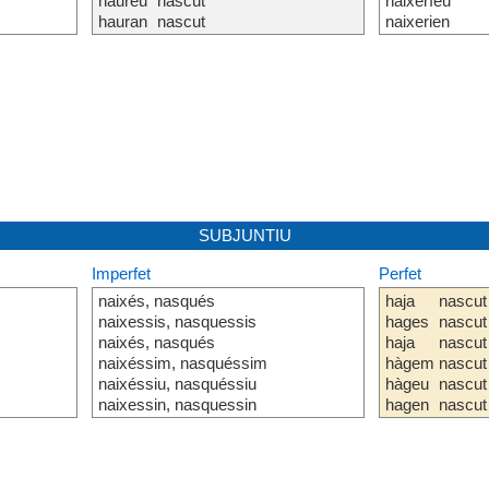
haureu
nascut
naixeríeu
hauran
nascut
naixerien
SUBJUNTIU
Imperfet
Perfet
naixés, nasqués
haja
nascut
naixessis, nasquessis
hages
nascut
naixés, nasqués
haja
nascut
naixéssim, nasquéssim
hàgem
nascut
naixéssiu, nasquéssiu
hàgeu
nascut
naixessin, nasquessin
hagen
nascut