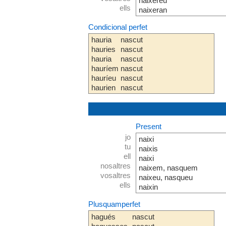
naixereu
ells
naixeran
Condicional perfet
hauria
nascut
hauries
nascut
hauria
nascut
hauríem
nascut
hauríeu
nascut
haurien
nascut
Present
jo
naixi
tu
naixis
ell
naixi
nosaltres
naixem, nasquem
vosaltres
naixeu, nasqueu
ells
naixin
Plusquamperfet
hagués
nascut