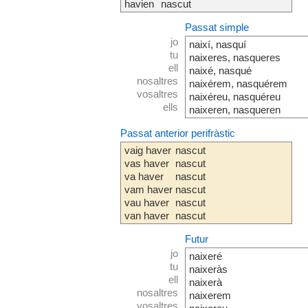
havien
nascut
Passat simple
jo
naixí, nasquí
tu
naixeres, nasqueres
ell
naixé, nasqué
nosaltres
naixérem, nasquérem
vosaltres
naixéreu, nasquéreu
ells
naixeren, nasqueren
Passat anterior perifràstic
vaig haver
nascut
vas haver
nascut
va haver
nascut
vam haver
nascut
vau haver
nascut
van haver
nascut
Futur
jo
naixeré
tu
naixeràs
ell
naixerà
nosaltres
naixerem
vosaltres