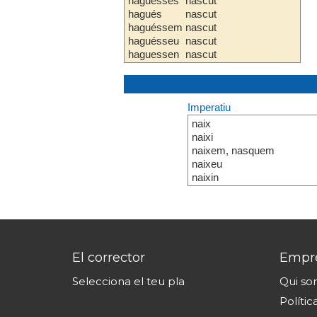
haguesses
nascut
hagués
nascut
haguéssem
nascut
haguésseu
nascut
haguessen
nascut
Imperatiu
naix
naixi
naixem, nasquem
naixeu
naixin
El corrector
Empr
Selecciona el teu pla
Qui s
Polític