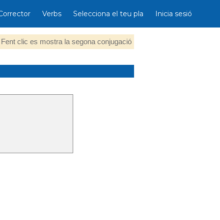
Corrector
Verbs
Selecciona el teu pla
Inicia sesió
Fent clic es mostra la segona conjugació