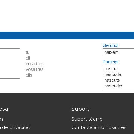
Gerundi
tu
naixent
ell
Participi
nosaltres
nascut
vosaltres
nascuda
ells
nascuts
nascudes
esa
Suport
om
Suport tècnic
a de privacitat
Contacta amb nosaltres