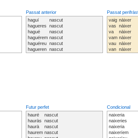
Passat anterior
Passat perifràs
haguí
nascut
vaig
nàixer
hagueres
nascut
vas
nàixer
hagué
nascut
va
nàixer
haguérem
nascut
vam
nàixer
haguéreu
nascut
vau
nàixer
hagueren
nascut
van
nàixer
Futur perfet
Condicional
hauré
nascut
naixeria
hauràs
nascut
naixeries
haurà
nascut
naixeria
haurem
nascut
naixeríem