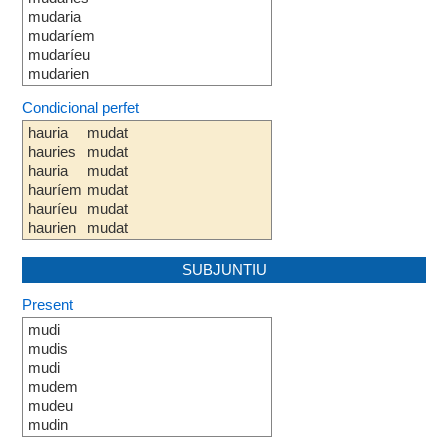
mudaria
mudaríem
mudaríeu
mudarien
Condicional perfet
hauria
mudat
hauries
mudat
hauria
mudat
hauríem
mudat
hauríeu
mudat
haurien
mudat
SUBJUNTIU
Present
mudi
mudis
mudi
mudem
mudeu
mudin