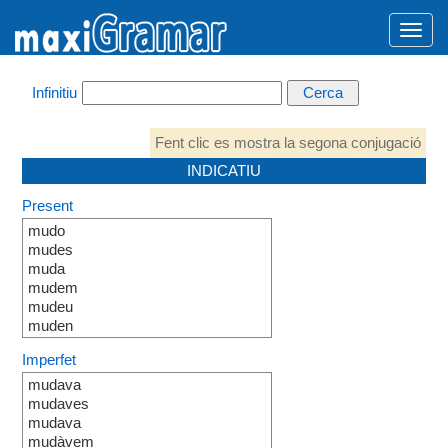
Infinitiu
Fent clic es mostra la segona conjugació
INDICATIU
Present
mudo
mudes
muda
mudem
mudeu
muden
Imperfet
mudava
mudaves
mudava
mudàvem