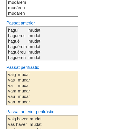
mudàrem
mudàreu
mudaren
Passat anterior
haguí
mudat
hagueres
mudat
hagué
mudat
haguérem
mudat
haguéreu
mudat
hagueren
mudat
Passat perifràstic
vaig
mudar
vas
mudar
va
mudar
vam
mudar
vau
mudar
van
mudar
Passat anterior perifràstic
vaig haver
mudat
vas haver
mudat