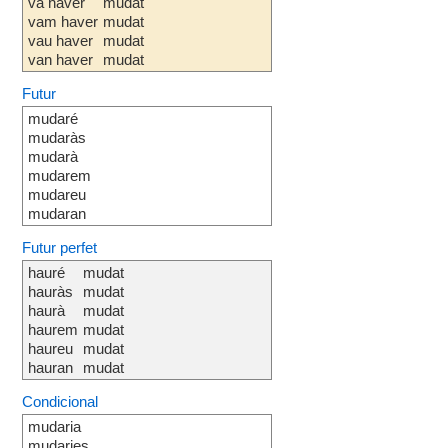
va haver
mudat
vam haver
mudat
vau haver
mudat
van haver
mudat
Futur
mudaré
mudaràs
mudarà
mudarem
mudareu
mudaran
Futur perfet
hauré
mudat
hauràs
mudat
haurà
mudat
haurem
mudat
haureu
mudat
hauran
mudat
Condicional
mudaria
mudaries