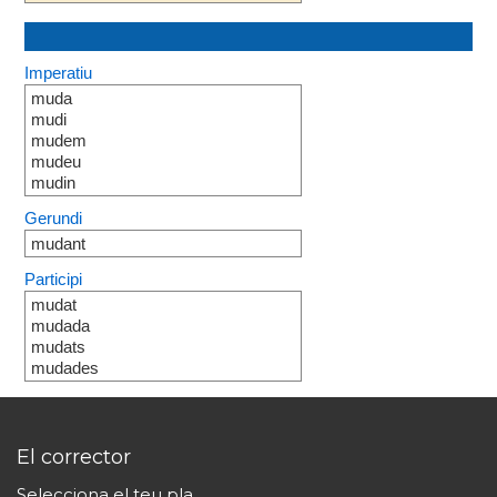
Imperatiu
muda
mudi
mudem
mudeu
mudin
Gerundi
mudant
Participi
mudat
mudada
mudats
mudades
El corrector
Selecciona el teu pla