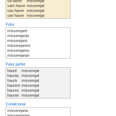
va haver
misserejat
vam haver
misserejat
vau haver
misserejat
van haver
misserejat
Futur
misserejaré
misserejaràs
misserejarà
misserejarem
misserejareu
misserejaran
Futur perfet
hauré
misserejat
hauràs
misserejat
haurà
misserejat
haurem
misserejat
haureu
misserejat
hauran
misserejat
Condicional
misserejaria
misserejaries