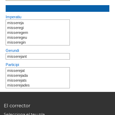
Imperatiu
missereja
misseregi
misseregem
misseregeu
misseregin
Gerundi
misserejant
Participi
misserejat
misserejada
misserejats
misserejades
El corrector
Selecciona el teu pla