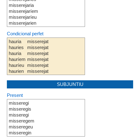
misserejaria
misserejaríem
misserejaríeu
misserejarien
Condicional perfet
hauria
misserejat
hauries
misserejat
hauria
misserejat
hauríem
misserejat
hauríeu
misserejat
haurien
misserejat
SUBJUNTIU
Present
misseregi
misseregis
misseregi
misseregem
misseregeu
misseregin