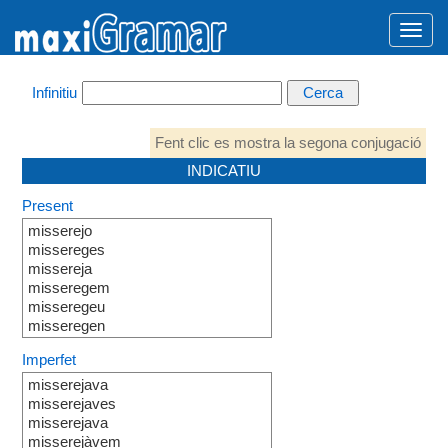
Infinitiu
Fent clic es mostra la segona conjugació
INDICATIU
Present
misserejo
missereges
missereja
misseregem
misseregeu
misseregen
Imperfet
misserejava
misserejaves
misserejava
misserejàvem