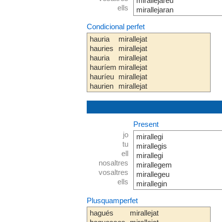
mirallejareu
ells
mirallejaran
Condicional perfet
hauria
mirallejat
hauries
mirallejat
hauria
mirallejat
hauríem
mirallejat
hauríeu
mirallejat
haurien
mirallejat
Present
jo
mirallegi
tu
mirallegis
ell
mirallegi
nosaltres
mirallegem
vosaltres
mirallegeu
ells
mirallegin
Plusquamperfet
hagués
mirallejat