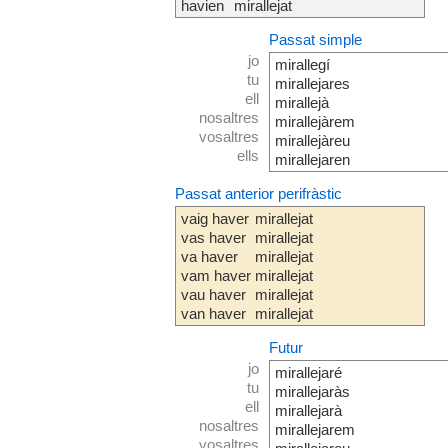
havien
mirallejat
Passat simple
jo
mirallegí
tu
mirallejares
ell
mirallejà
nosaltres
mirallejàrem
vosaltres
mirallejàreu
ells
mirallejaren
Passat anterior perifràstic
vaig haver
mirallejat
vas haver
mirallejat
va haver
mirallejat
vam haver
mirallejat
vau haver
mirallejat
van haver
mirallejat
Futur
jo
mirallejaré
tu
mirallejaràs
ell
mirallejarà
nosaltres
mirallejarem
vosaltres