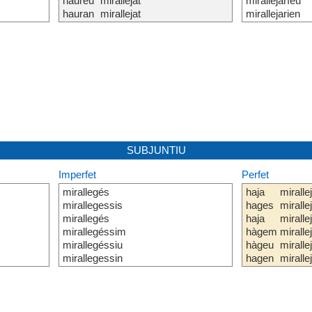
haureu
mirallejat
mirallejaríeu
hauran
mirallejat
mirallejarien
SUBJUNTIU
Imperfet
Perfet
mirallegés
haja
miralle
mirallegessis
hages
miralle
mirallegés
haja
miralle
mirallegéssim
hàgem
miralle
mirallegéssiu
hàgeu
miralle
mirallegessin
hagen
miralle