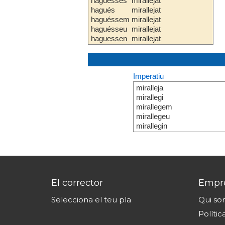
haguesses
mirallejat
hagués
mirallejat
haguéssem
mirallejat
haguésseu
mirallejat
haguessen
mirallejat
Imperatiu
miralleja
mirallegi
mirallegem
mirallegeu
mirallegin
El corrector
Empr
Selecciona el teu pla
Qui s
Polític