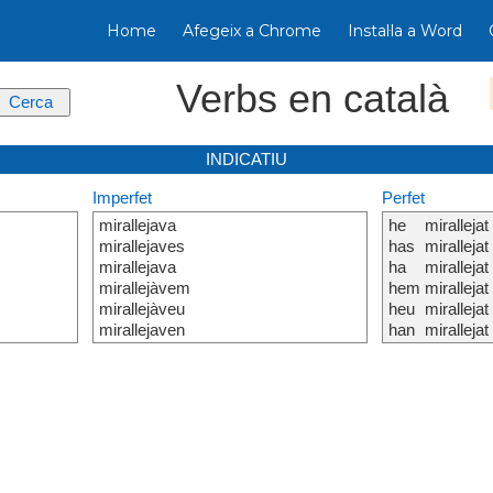
Home
Afegeix a Chrome
Instal·la a Word
Verbs en català
INDICATIU
Imperfet
Perfet
mirallejava
he
mirallejat
mirallejaves
has
mirallejat
mirallejava
ha
mirallejat
mirallejàvem
hem
mirallejat
mirallejàveu
heu
mirallejat
mirallejaven
han
mirallejat