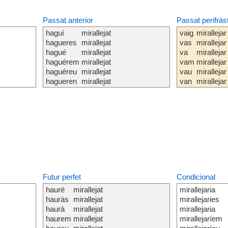
Passat anterior
Passat perifràs
haguí
mirallejat
vaig
mirallejar
hagueres
mirallejat
vas
mirallejar
hagué
mirallejat
va
mirallejar
haguérem
mirallejat
vam
mirallejar
haguéreu
mirallejat
vau
mirallejar
hagueren
mirallejat
van
mirallejar
Futur perfet
Condicional
hauré
mirallejat
mirallejaria
hauràs
mirallejat
mirallejaries
haurà
mirallejat
mirallejaria
haurem
mirallejat
mirallejaríem