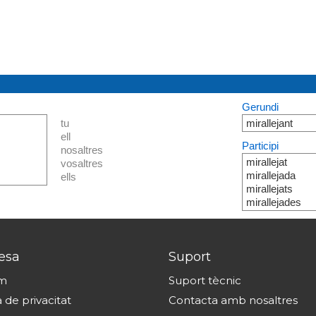
Gerundi
tu
mirallejant
ell
Participi
nosaltres
mirallejat
vosaltres
mirallejada
ells
mirallejats
mirallejades
esa
Suport
om
Suport tècnic
a de privacitat
Contacta amb nosaltres