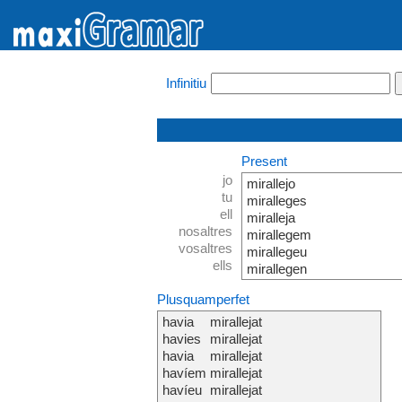
Infinitiu
Present
jo
mirallejo
tu
miralleges
ell
miralleja
nosaltres
mirallegem
vosaltres
mirallegeu
ells
mirallegen
Plusquamperfet
havia
mirallejat
havies
mirallejat
havia
mirallejat
havíem
mirallejat
havíeu
mirallejat