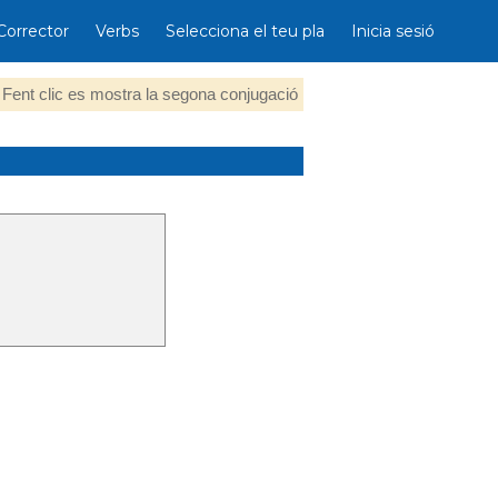
Corrector
Verbs
Selecciona el teu pla
Inicia sesió
Fent clic es mostra la segona conjugació