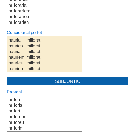
milloraria
milloraríem
milloraríeu
millorarien
Condicional perfet
hauria
millorat
hauries
millorat
hauria
millorat
hauríem
millorat
hauríeu
millorat
haurien
millorat
SUBJUNTIU
Present
millori
milloris
millori
millorem
milloreu
millorin