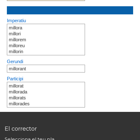
Imperatiu
millora
millori
millorem
milloreu
millorin
Gerundi
millorant
Participi
millorat
millorada
millorats
millorades
El corrector
Selecciona el teu pla