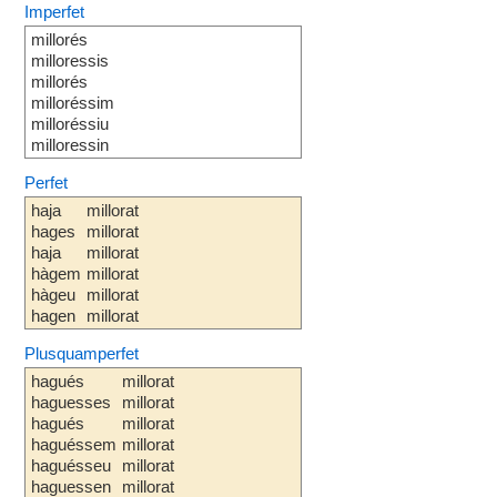
Imperfet
millorés
milloressis
millorés
milloréssim
milloréssiu
milloressin
Perfet
haja
millorat
hages
millorat
haja
millorat
hàgem
millorat
hàgeu
millorat
hagen
millorat
Plusquamperfet
hagués
millorat
haguesses
millorat
hagués
millorat
haguéssem
millorat
haguésseu
millorat
haguessen
millorat