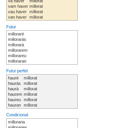
va haver
millorat
vam haver
millorat
vau haver
millorat
van haver
millorat
Futur
milloraré
milloraràs
millorarà
millorarem
millorareu
milloraran
Futur perfet
hauré
millorat
hauràs
millorat
haurà
millorat
haurem
millorat
haureu
millorat
hauran
millorat
Condicional
milloraria
milloraries