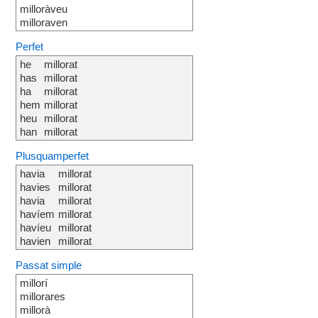
milloràveu
milloraven
Perfet
he
millorat
has
millorat
ha
millorat
hem
millorat
heu
millorat
han
millorat
Plusquamperfet
havia
millorat
havies
millorat
havia
millorat
havíem
millorat
havíeu
millorat
havien
millorat
Passat simple
millorí
millorares
millorà