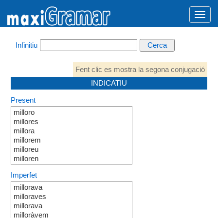
Infinitiu
Fent clic es mostra la segona conjugació
INDICATIU
Present
milloro
millores
millora
millorem
milloreu
milloren
Imperfet
millorava
milloraves
millorava
milloràvem