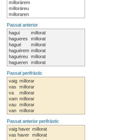
milloràrem
milloràreu
milloraren
Passat anterior
haguí
millorat
hagueres
millorat
hagué
millorat
haguérem
millorat
haguéreu
millorat
hagueren
millorat
Passat perifràstic
vaig
millorar
vas
millorar
va
millorar
vam
millorar
vau
millorar
van
millorar
Passat anterior perifràstic
vaig haver
millorat
vas haver
millorat