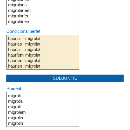
migrolaria
migrolaríem
migrolaríeu
migrolarien
Condicional perfet
hauria
migrolat
hauries
migrolat
hauria
migrolat
hauríem
migrolat
hauríeu
migrolat
haurien
migrolat
SUBJUNTIU
Present
migroli
migrolis
migroli
migrolem
migroleu
migrolin