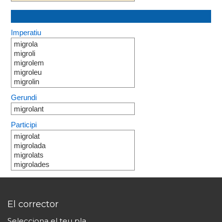
Imperatiu
migrola
migroli
migrolem
migroleu
migrolin
Gerundi
migrolant
Participi
migrolat
migrolada
migrolats
migrolades
El corrector
Selecciona el teu pla