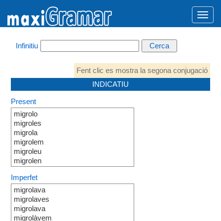
Infinitiu
Fent clic es mostra la segona conjugació
INDICATIU
Present
migrolo
migroles
migrola
migrolem
migroleu
migrolen
Imperfet
migrolava
migrolaves
migrolava
migrolàvem