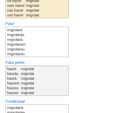
va haver
migrolat
vam haver
migrolat
vau haver
migrolat
van haver
migrolat
Futur
migrolaré
migrolaràs
migrolarà
migrolarem
migrolareu
migrolaran
Futur perfet
hauré
migrolat
hauràs
migrolat
haurà
migrolat
haurem
migrolat
haureu
migrolat
hauran
migrolat
Condicional
migrolaria
migrolaries