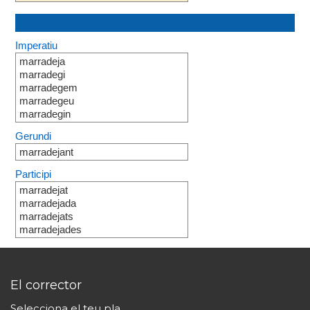
Imperatiu
marradeja
marradegi
marradegem
marradegeu
marradegin
Gerundi
marradejant
Participi
marradejat
marradejada
marradejats
marradejades
El corrector
Selecciona el teu pla