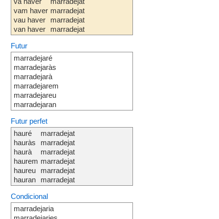
va haver
marradejat
vam haver
marradejat
vau haver
marradejat
van haver
marradejat
Futur
marradejaré
marradejaràs
marradejarà
marradejarem
marradejareu
marradejaran
Futur perfet
hauré
marradejat
hauràs
marradejat
haurà
marradejat
haurem
marradejat
haureu
marradejat
hauran
marradejat
Condicional
marradejaria
marradejaries