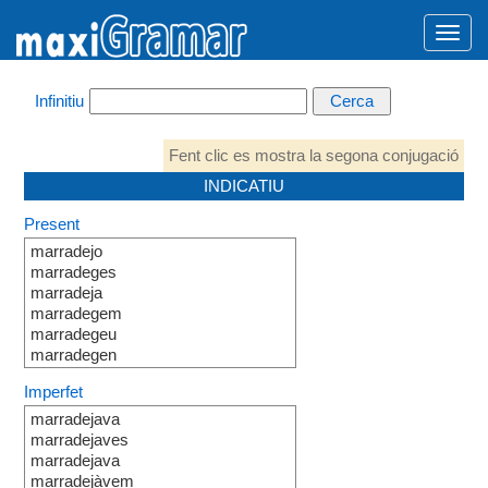
Infinitiu
Fent clic es mostra la segona conjugació
INDICATIU
Present
marradejo
marradeges
marradeja
marradegem
marradegeu
marradegen
Imperfet
marradejava
marradejaves
marradejava
marradejàvem