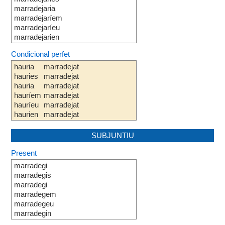
marradejaria
marradejaríem
marradejaríeu
marradejarien
Condicional perfet
hauria
marradejat
hauries
marradejat
hauria
marradejat
hauríem
marradejat
hauríeu
marradejat
haurien
marradejat
SUBJUNTIU
Present
marradegi
marradegis
marradegi
marradegem
marradegeu
marradegin