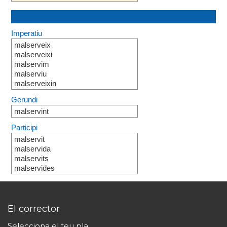
Imperatiu
malserveix
malserveixi
malservim
malserviu
malserveixin
Gerundi
malservint
Participi
malservit
malservida
malservits
malservides
El corrector
Selecciona el teu pla