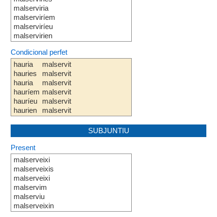
malserviria
malserviríem
malserviríeu
malservirien
Condicional perfet
hauria
malservit
hauries
malservit
hauria
malservit
hauríem
malservit
hauríeu
malservit
haurien
malservit
SUBJUNTIU
Present
malserveixi
malserveixis
malserveixi
malservim
malserviu
malserveixin