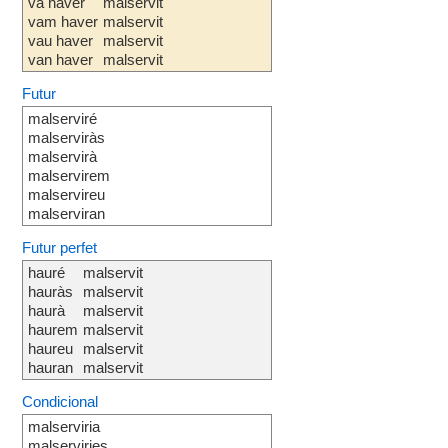
va haver
malservit
vam haver
malservit
vau haver
malservit
van haver
malservit
Futur
malserviré
malserviràs
malservirà
malservirem
malservireu
malserviran
Futur perfet
hauré
malservit
hauràs
malservit
haurà
malservit
haurem
malservit
haureu
malservit
hauran
malservit
Condicional
malserviria
malserviries