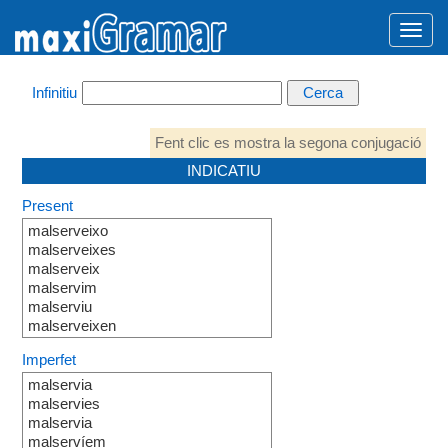
Infinitiu
Fent clic es mostra la segona conjugació
INDICATIU
Present
malserveixo
malserveixes
malserveix
malservim
malserviu
malserveixen
Imperfet
malservia
malservies
malservia
malservíem