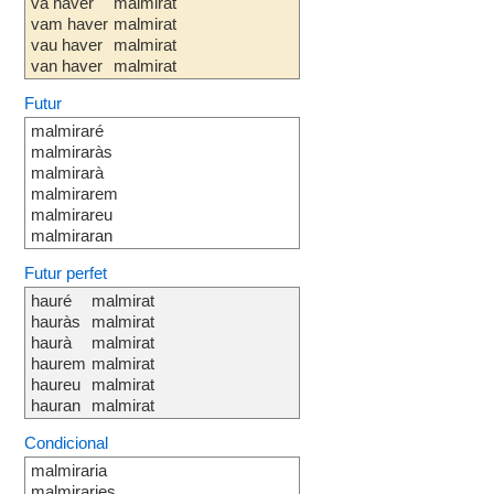
va haver
malmirat
vam haver
malmirat
vau haver
malmirat
van haver
malmirat
Futur
malmiraré
malmiraràs
malmirarà
malmirarem
malmirareu
malmiraran
Futur perfet
hauré
malmirat
hauràs
malmirat
haurà
malmirat
haurem
malmirat
haureu
malmirat
hauran
malmirat
Condicional
malmiraria
malmiraries