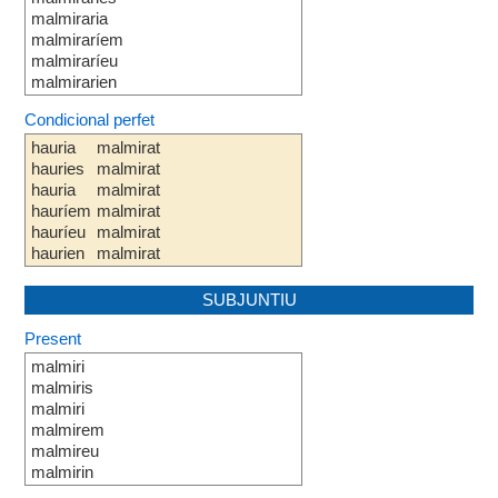
malmiraria
malmiraríem
malmiraríeu
malmirarien
Condicional perfet
hauria
malmirat
hauries
malmirat
hauria
malmirat
hauríem
malmirat
hauríeu
malmirat
haurien
malmirat
SUBJUNTIU
Present
malmiri
malmiris
malmiri
malmirem
malmireu
malmirin