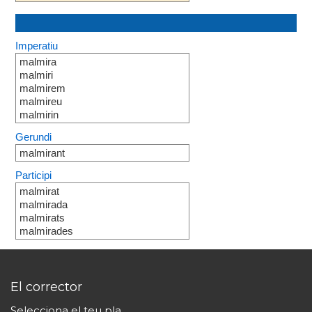
Imperatiu
malmira
malmiri
malmirem
malmireu
malmirin
Gerundi
malmirant
Participi
malmirat
malmirada
malmirats
malmirades
El corrector
Selecciona el teu pla