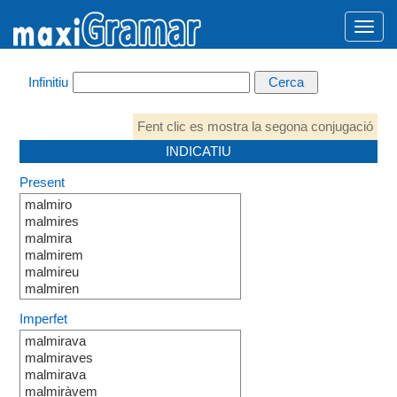
Infinitiu
Fent clic es mostra la segona conjugació
INDICATIU
Present
malmiro
malmires
malmira
malmirem
malmireu
malmiren
Imperfet
malmirava
malmiraves
malmirava
malmiràvem