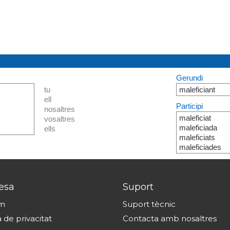
Gerundi
tu
maleficiant
ell
Participi
nosaltres
maleficiat
vosaltres
maleficiada
ells
maleficiats
maleficiades
esa
Suport
om
Suport tècnic
a de privacitat
Contacta amb nosaltres