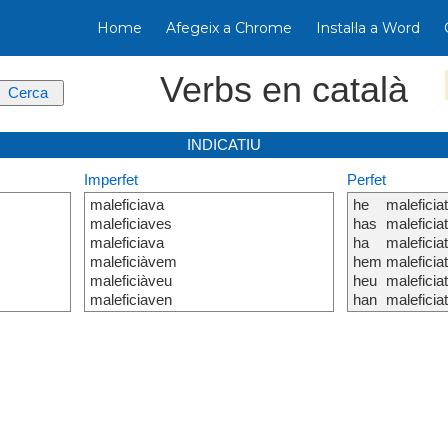
Home
Afegeix a Chrome
Instal·la a Word
Verbs en català
INDICATIU
Imperfet
Perfet
maleficiava
he
maleficia
maleficiaves
has
maleficia
maleficiava
ha
maleficia
maleficiàvem
hem
maleficia
maleficiàveu
heu
maleficia
maleficiaven
han
maleficia