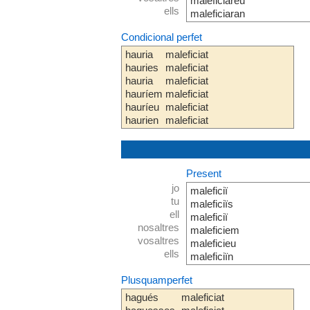
maleficiareu
ells
maleficiaran
Condicional perfet
hauria
maleficiat
hauries
maleficiat
hauria
maleficiat
hauríem
maleficiat
hauríeu
maleficiat
haurien
maleficiat
Present
jo
maleficiï
tu
maleficiïs
ell
maleficiï
nosaltres
maleficiem
vosaltres
maleficieu
ells
maleficiïn
Plusquamperfet
hagués
maleficiat