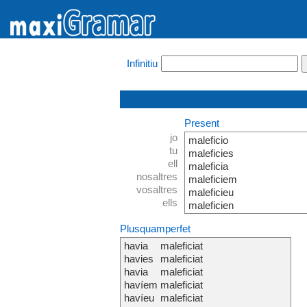
Infinitiu
Present
jo
maleficio
tu
maleficies
ell
maleficia
nosaltres
maleficiem
vosaltres
maleficieu
ells
maleficien
Plusquamperfet
havia
maleficiat
havies
maleficiat
havia
maleficiat
havíem
maleficiat
havíeu
maleficiat