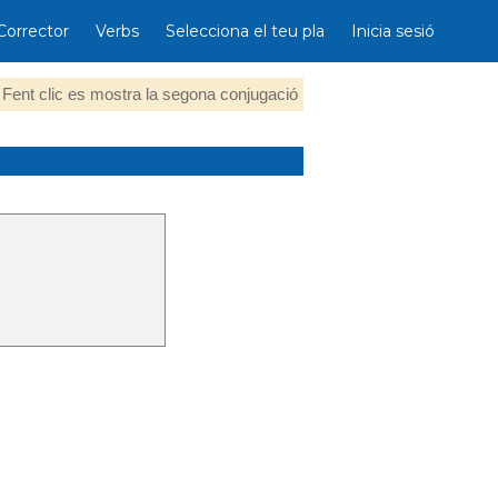
Corrector
Verbs
Selecciona el teu pla
Inicia sesió
Fent clic es mostra la segona conjugació
t
t
t
t
t
t