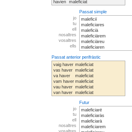
havien
maleficiat
Passat simple
jo
maleficií
tu
maleficiares
ell
maleficià
nosaltres
maleficiàrem
vosaltres
maleficiàreu
ells
maleficiaren
Passat anterior perifràstic
vaig haver
maleficiat
vas haver
maleficiat
va haver
maleficiat
vam haver
maleficiat
vau haver
maleficiat
van haver
maleficiat
Futur
jo
maleficiaré
tu
maleficiaràs
ell
maleficiarà
nosaltres
maleficiarem
vosaltres