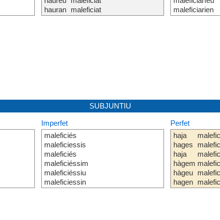
haureu
maleficiat
maleficiaríeu
hauran
maleficiat
maleficiarien
SUBJUNTIU
Imperfet
Perfet
maleficiés
haja
malefic
maleficiessis
hages
malefic
maleficiés
haja
malefic
maleficiéssim
hàgem
malefic
maleficiéssiu
hàgeu
malefic
maleficiessin
hagen
malefic