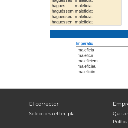
haguesses
maleficiat
hagués
maleficiat
haguéssem
maleficiat
haguésseu
maleficiat
haguessen
maleficiat
Imperatiu
maleficia
maleficiï
maleficiem
maleficieu
maleficiïn
El corrector
Empr
Selecciona el teu pla
Qui s
Polític