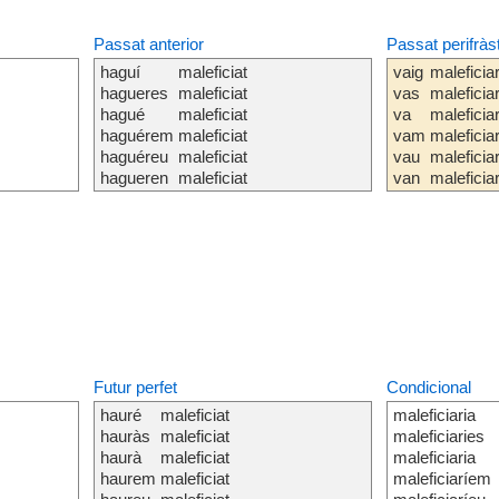
Passat anterior
Passat perifràs
haguí
maleficiat
vaig
maleficia
hagueres
maleficiat
vas
maleficia
hagué
maleficiat
va
maleficia
haguérem
maleficiat
vam
maleficia
haguéreu
maleficiat
vau
maleficia
hagueren
maleficiat
van
maleficia
Futur perfet
Condicional
hauré
maleficiat
maleficiaria
hauràs
maleficiat
maleficiaries
haurà
maleficiat
maleficiaria
haurem
maleficiat
maleficiaríem