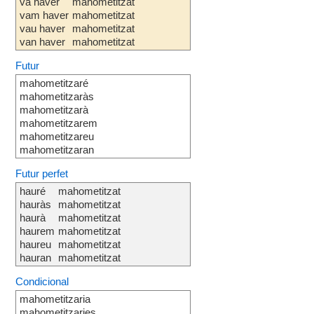
va haver
mahometitzat
vam haver
mahometitzat
vau haver
mahometitzat
van haver
mahometitzat
Futur
mahometitzaré
mahometitzaràs
mahometitzarà
mahometitzarem
mahometitzareu
mahometitzaran
Futur perfet
hauré
mahometitzat
hauràs
mahometitzat
haurà
mahometitzat
haurem
mahometitzat
haureu
mahometitzat
hauran
mahometitzat
Condicional
mahometitzaria
mahometitzaries