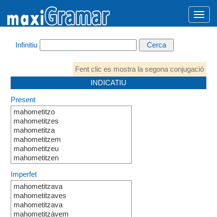
Infinitiu
Fent clic es mostra la segona conjugació
INDICATIU
Present
mahometitzo
mahometitzes
mahometitza
mahometitzem
mahometitzeu
mahometitzen
Imperfet
mahometitzava
mahometitzaves
mahometitzava
mahometitzàvem