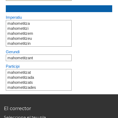
Imperatiu
mahometitza
mahometitzi
mahometitzem
mahometitzeu
mahometitzin
Gerundi
mahometitzant
Participi
mahometitzat
mahometitzada
mahometitzats
mahometitzades
El corrector
Selecciona el teu pla