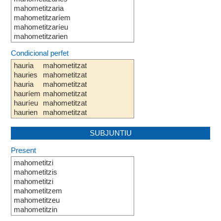
mahometitzaria
mahometitzaríem
mahometitzaríeu
mahometitzarien
Condicional perfet
hauria
mahometitzat
hauries
mahometitzat
hauria
mahometitzat
hauríem
mahometitzat
hauríeu
mahometitzat
haurien
mahometitzat
SUBJUNTIU
Present
mahometitzi
mahometitzis
mahometitzi
mahometitzem
mahometitzeu
mahometitzin