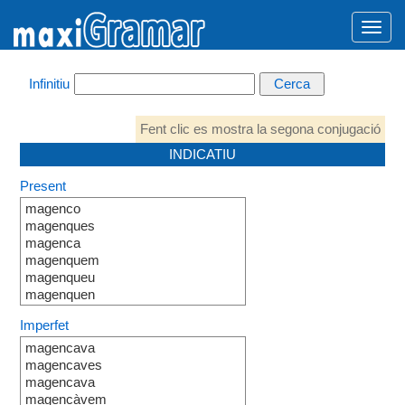
Infinitiu
Fent clic es mostra la segona conjugació
INDICATIU
Present
magenco
magenques
magenca
magenquem
magenqueu
magenquen
Imperfet
magencava
magencaves
magencava
magencàvem