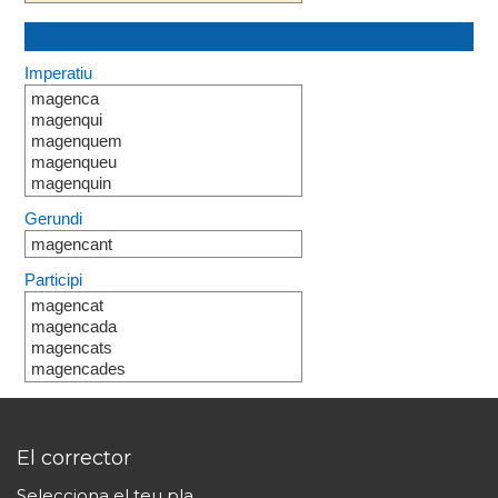
Imperatiu
magenca
magenqui
magenquem
magenqueu
magenquin
Gerundi
magencant
Participi
magencat
magencada
magencats
magencades
El corrector
Selecciona el teu pla