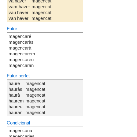
va haver
magencat
vam haver
magencat
vau haver
magencat
van haver
magencat
Futur
magencaré
magencaràs
magencarà
magencarem
magencareu
magencaran
Futur perfet
hauré
magencat
hauràs
magencat
haurà
magencat
haurem
magencat
haureu
magencat
hauran
magencat
Condicional
magencaria
magencaries