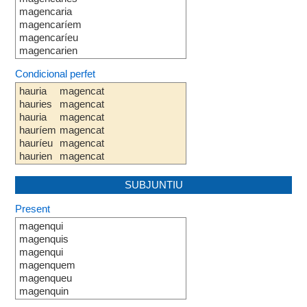
magencaria
magencaríem
magencaríeu
magencarien
Condicional perfet
hauria
magencat
hauries
magencat
hauria
magencat
hauríem
magencat
hauríeu
magencat
haurien
magencat
SUBJUNTIU
Present
magenqui
magenquis
magenqui
magenquem
magenqueu
magenquin