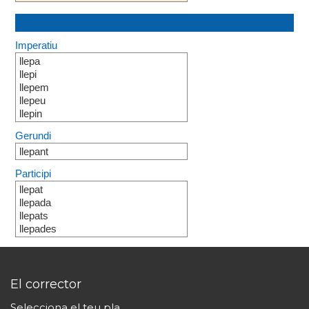
Imperatiu
llepa
llepi
llepem
llepeu
llepin
Gerundi
llepant
Participi
llepat
llepada
llepats
llepades
El corrector
Selecciona el teu pla