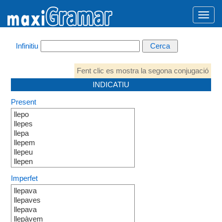
Infinitiu
Fent clic es mostra la segona conjugació
INDICATIU
Present
llepo
llepes
llepa
llepem
llepeu
llepen
Imperfet
llepava
llepaves
llepava
llepàvem