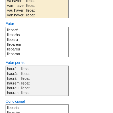
va haver
llepat
vam haver
llepat
vau haver
llepat
van haver
llepat
Futur
lleparé
lleparàs
lleparà
lleparem
llepareu
lleparan
Futur perfet
hauré
llepat
hauràs
llepat
haurà
llepat
haurem
llepat
haureu
llepat
hauran
llepat
Condicional
lleparia
lleparies