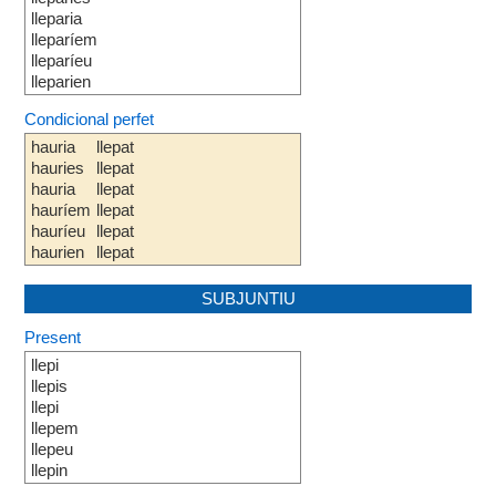
lleparia
lleparíem
lleparíeu
lleparien
Condicional perfet
hauria
llepat
hauries
llepat
hauria
llepat
hauríem
llepat
hauríeu
llepat
haurien
llepat
SUBJUNTIU
Present
llepi
llepis
llepi
llepem
llepeu
llepin