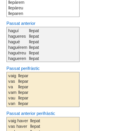
llepàrem
llepàreu
lleparen
Passat anterior
haguí
llepat
hagueres
llepat
hagué
llepat
haguérem
llepat
haguéreu
llepat
hagueren
llepat
Passat perifràstic
vaig
llepar
vas
llepar
va
llepar
vam
llepar
vau
llepar
van
llepar
Passat anterior perifràstic
vaig haver
llepat
vas haver
llepat