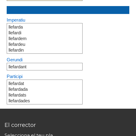
Imperatiu
llefarda
llefardi
llefardem
llefardeu
llefardin
Gerundi
llefardant
Participi
llefardat
llefardada
llefardats
llefardades
El corrector
Selecciona el teu pla