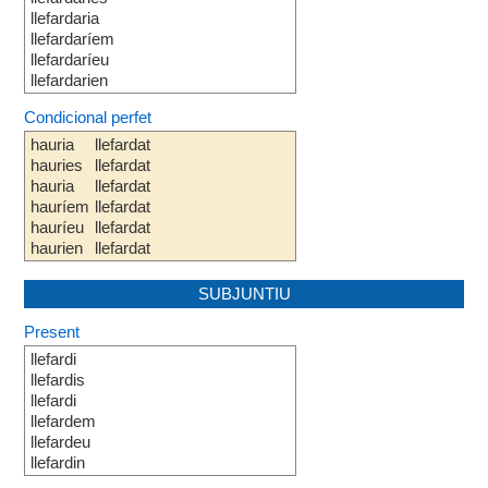
llefardaria
llefardaríem
llefardaríeu
llefardarien
Condicional perfet
hauria
llefardat
hauries
llefardat
hauria
llefardat
hauríem
llefardat
hauríeu
llefardat
haurien
llefardat
SUBJUNTIU
Present
llefardi
llefardis
llefardi
llefardem
llefardeu
llefardin