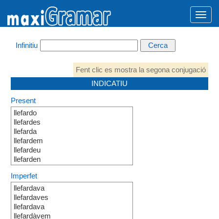
Infinitiu
Fent clic es mostra la segona conjugació
INDICATIU
Present
llefardo
llefardes
llefarda
llefardem
llefardeu
llefarden
Imperfet
llefardava
llefardaves
llefardava
llefardàvem