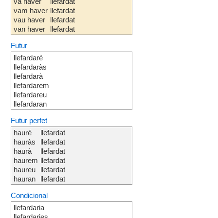
va haver
llefardat
vam haver
llefardat
vau haver
llefardat
van haver
llefardat
Futur
llefardaré
llefardaràs
llefardarà
llefardarem
llefardareu
llefardaran
Futur perfet
hauré
llefardat
hauràs
llefardat
haurà
llefardat
haurem
llefardat
haureu
llefardat
hauran
llefardat
Condicional
llefardaria
llefardaries