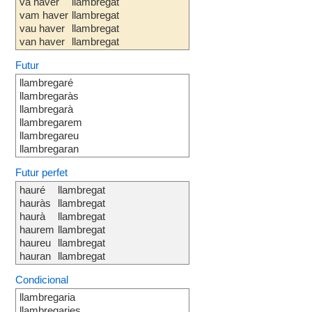
va haver
llambregat
vam haver
llambregat
vau haver
llambregat
van haver
llambregat
Futur
llambregaré
llambregaràs
llambregarà
llambregarem
llambregareu
llambregaran
Futur perfet
hauré
llambregat
hauràs
llambregat
haurà
llambregat
haurem
llambregat
haureu
llambregat
hauran
llambregat
Condicional
llambregaria
llambregaries