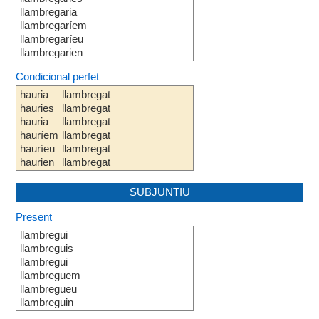
llambregaria
llambregaríem
llambregaríeu
llambregarien
Condicional perfet
hauria
llambregat
hauries
llambregat
hauria
llambregat
hauríem
llambregat
hauríeu
llambregat
haurien
llambregat
SUBJUNTIU
Present
llambregui
llambreguis
llambregui
llambreguem
llambregueu
llambreguin