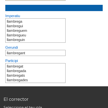
Imperatiu
llambrega
llambregui
llambreguem
llambregueu
llambreguin
Gerundi
llambregant
Participi
llambregat
llambregada
llambregats
llambregades
El corrector
Selecciona el teu pla