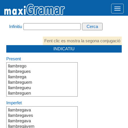
Infinitiu
Fent clic es mostra la segona conjugació
INDICATIU
Present
llambrego
llambregues
llambrega
llambreguem
llambregueu
llambreguen
Imperfet
llambregava
llambregaves
llambregava
llambregàvem