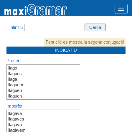
Infinitiu
Fent clic es mostra la segona conjugació
INDICATIU
Present
llago
llagues
llaga
llaguem
llagueu
llaguen
Imperfet
llagava
llagaves
llagava
llagàvem