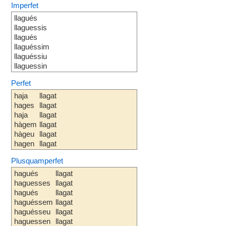
Imperfet
llagués
llaguessis
llagués
llaguéssim
llaguéssiu
llaguessin
Perfet
haja
llagat
hages
llagat
haja
llagat
hàgem
llagat
hàgeu
llagat
hagen
llagat
Plusquamperfet
hagués
llagat
haguesses
llagat
hagués
llagat
haguéssem
llagat
haguésseu
llagat
haguessen
llagat