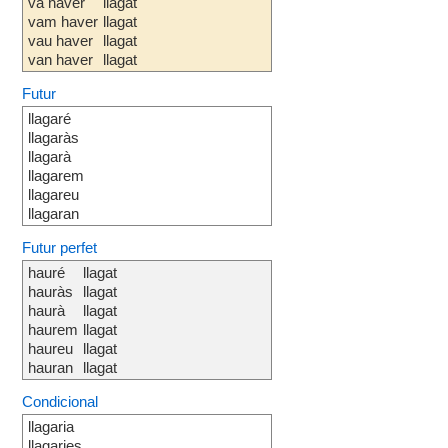
va haver
llagat
vam haver
llagat
vau haver
llagat
van haver
llagat
Futur
llagaré
llagaràs
llagarà
llagarem
llagareu
llagaran
Futur perfet
hauré
llagat
hauràs
llagat
haurà
llagat
haurem
llagat
haureu
llagat
hauran
llagat
Condicional
llagaria
llagaries