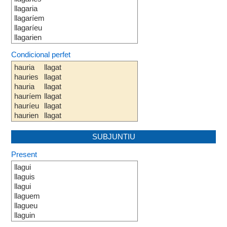
llagaria
llagaríem
llagaríeu
llagarien
Condicional perfet
hauria
llagat
hauries
llagat
hauria
llagat
hauríem
llagat
hauríeu
llagat
haurien
llagat
SUBJUNTIU
Present
llagui
llaguis
llagui
llaguem
llagueu
llaguin