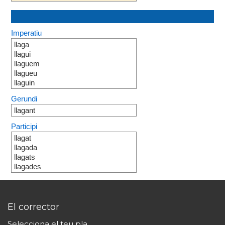
Imperatiu
llaga
llagui
llaguem
llagueu
llaguin
Gerundi
llagant
Participi
llagat
llagada
llagats
llagades
El corrector
Selecciona el teu pla