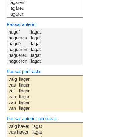
llagàrem
llagàreu
llagaren
Passat anterior
haguí
llagat
hagueres
llagat
hagué
llagat
haguérem
llagat
haguéreu
llagat
hagueren
llagat
Passat perifràstic
vaig
llagar
vas
llagar
va
llagar
vam
llagar
vau
llagar
van
llagar
Passat anterior perifràstic
vaig haver
llagat
vas haver
llagat