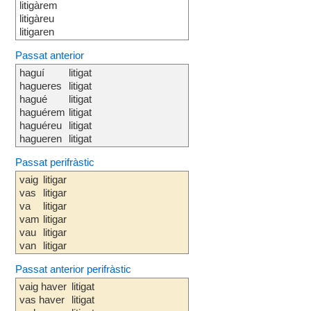
litigàrem
litigàreu
litigaren
Passat anterior
haguí
litigat
hagueres
litigat
hagué
litigat
haguérem
litigat
haguéreu
litigat
hagueren
litigat
Passat perifràstic
vaig
litigar
vas
litigar
va
litigar
vam
litigar
vau
litigar
van
litigar
Passat anterior perifràstic
vaig haver
litigat
vas haver
litigat