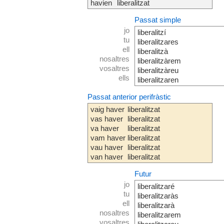
havien
liberalitzat
Passat simple
jo
liberalitzí
tu
liberalitzares
ell
liberalitzà
nosaltres
liberalitzàrem
vosaltres
liberalitzàreu
ells
liberalitzaren
Passat anterior perifràstic
vaig haver
liberalitzat
vas haver
liberalitzat
va haver
liberalitzat
vam haver
liberalitzat
vau haver
liberalitzat
van haver
liberalitzat
Futur
jo
liberalitzaré
tu
liberalitzaràs
ell
liberalitzarà
nosaltres
liberalitzarem
vosaltres