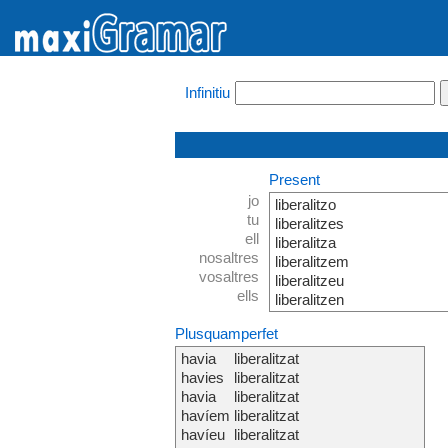
Infinitiu
Present
jo
liberalitzo
tu
liberalitzes
ell
liberalitza
nosaltres
liberalitzem
vosaltres
liberalitzeu
ells
liberalitzen
Plusquamperfet
havia
liberalitzat
havies
liberalitzat
havia
liberalitzat
havíem
liberalitzat
havíeu
liberalitzat