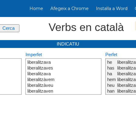
Home
Afegeix a Chrome
Instal·la a Word
Verbs en català
INDICATIU
Imperfet
Perfet
liberalitzava
he
liberalitza
liberalitzaves
has
liberalitza
liberalitzava
ha
liberalitza
liberalitzàvem
hem
liberalitza
liberalitzàveu
heu
liberalitza
liberalitzaven
han
liberalitza