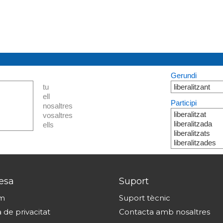
Gerundi
tu
liberalitzant
ell
Participi
nosaltres
liberalitzat
vosaltres
liberalitzada
ells
liberalitzats
liberalitzades
esa
Suport
om
Suport tècnic
a de privacitat
Contacta amb nosaltres