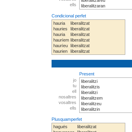
liberalitzareu
ells
liberalitzaran
Condicional perfet
hauria
liberalitzat
hauries
liberalitzat
hauria
liberalitzat
hauríem
liberalitzat
hauríeu
liberalitzat
haurien
liberalitzat
Present
jo
liberalitzi
tu
liberalitzis
ell
liberalitzi
nosaltres
liberalitzem
vosaltres
liberalitzeu
ells
liberalitzin
Plusquamperfet
hagués
liberalitzat