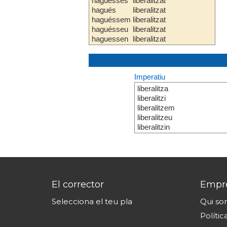
haguesses
liberalitzat
hagués
liberalitzat
haguéssem
liberalitzat
haguésseu
liberalitzat
haguessen
liberalitzat
Imperatiu
liberalitza
liberalitzi
liberalitzem
liberalitzeu
liberalitzin
El corrector
Empr
Selecciona el teu pla
Qui s
Polític