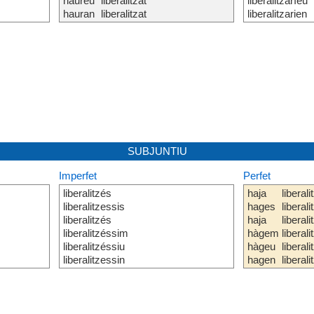
haureu
liberalitzat
liberalitzaríeu
hauran
liberalitzat
liberalitzarien
SUBJUNTIU
Imperfet
Perfet
liberalitzés
haja
liberali
liberalitzessis
hages
liberali
liberalitzés
haja
liberali
liberalitzéssim
hàgem
liberali
liberalitzéssiu
hàgeu
liberali
liberalitzessin
hagen
liberali