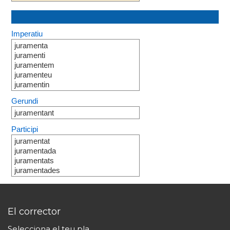
Imperatiu
juramenta
juramenti
juramentem
juramenteu
juramentin
Gerundi
juramentant
Participi
juramentat
juramentada
juramentats
juramentades
El corrector
Selecciona el teu pla