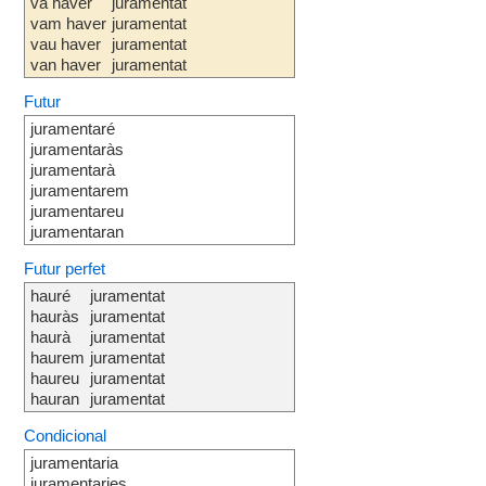
va haver
juramentat
vam haver
juramentat
vau haver
juramentat
van haver
juramentat
Futur
juramentaré
juramentaràs
juramentarà
juramentarem
juramentareu
juramentaran
Futur perfet
hauré
juramentat
hauràs
juramentat
haurà
juramentat
haurem
juramentat
haureu
juramentat
hauran
juramentat
Condicional
juramentaria
juramentaries