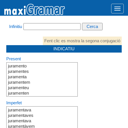
Infinitiu
Fent clic es mostra la segona conjugació
INDICATIU
Present
juramento
juramentes
juramenta
juramentem
juramenteu
juramenten
Imperfet
juramentava
juramentaves
juramentava
juramentàvem