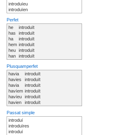
introduíeu
introduïen
Perfet
he
introduït
has
introduït
ha
introduït
hem
introduït
heu
introduït
han
introduït
Plusquamperfet
havia
introduït
havies
introduït
havia
introduït
havíem
introduït
havíeu
introduït
havien
introduït
Passat simple
introduí
introduïres
introduí