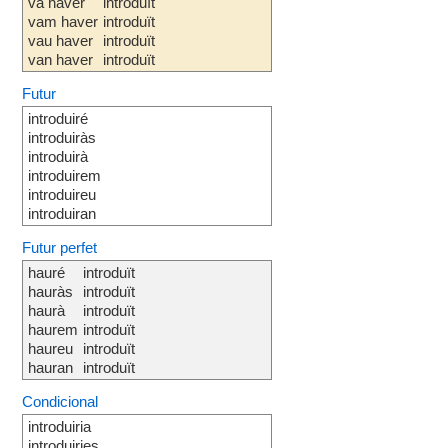
va haver
introduït
vam haver
introduït
vau haver
introduït
van haver
introduït
Futur
introduiré
introduiràs
introduirà
introduirem
introduireu
introduiran
Futur perfet
hauré
introduït
hauràs
introduït
haurà
introduït
haurem
introduït
haureu
introduït
hauran
introduït
Condicional
introduiria
introduiries