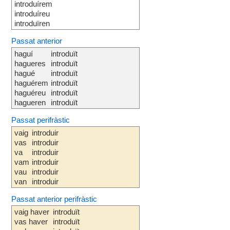
introduírem
introduíreu
introduïren
Passat anterior
haguí
introduït
hagueres
introduït
hagué
introduït
haguérem
introduït
haguéreu
introduït
hagueren
introduït
Passat perifràstic
vaig
introduir
vas
introduir
va
introduir
vam
introduir
vau
introduir
van
introduir
Passat anterior perifràstic
vaig haver
introduït
vas haver
introduït