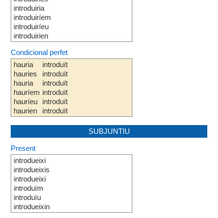
introduiria
introduiríem
introduiríeu
introduirien
Condicional perfet
hauria
introduït
hauries
introduït
hauria
introduït
hauríem
introduït
hauríeu
introduït
haurien
introduït
SUBJUNTIU
Present
introdueixi
introdueixis
introdueixi
introduïm
introduïu
introdueixin