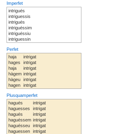
Imperfet
intrigués
intriguessis
intrigués
intriguéssim
intriguéssiu
intriguessin
Perfet
haja
intrigat
hages
intrigat
haja
intrigat
hàgem
intrigat
hàgeu
intrigat
hagen
intrigat
Plusquamperfet
hagués
intrigat
haguesses
intrigat
hagués
intrigat
haguéssem
intrigat
haguésseu
intrigat
haguessen
intrigat