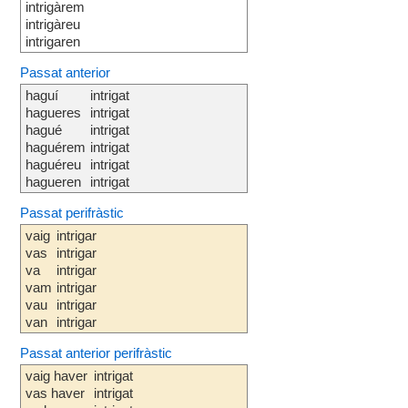
intrigàrem
intrigàreu
intrigaren
Passat anterior
haguí
intrigat
hagueres
intrigat
hagué
intrigat
haguérem
intrigat
haguéreu
intrigat
hagueren
intrigat
Passat perifràstic
vaig
intrigar
vas
intrigar
va
intrigar
vam
intrigar
vau
intrigar
van
intrigar
Passat anterior perifràstic
vaig haver
intrigat
vas haver
intrigat