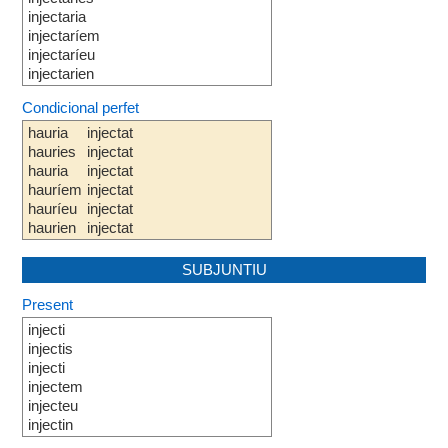
injectaria
injectaríem
injectaríeu
injectarien
Condicional perfet
hauria
injectat
hauries
injectat
hauria
injectat
hauríem
injectat
hauríeu
injectat
haurien
injectat
SUBJUNTIU
Present
injecti
injectis
injecti
injectem
injecteu
injectin