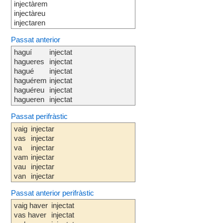
injectàrem
injectàreu
injectaren
Passat anterior
haguí
injectat
hagueres
injectat
hagué
injectat
haguérem
injectat
haguéreu
injectat
hagueren
injectat
Passat perifràstic
vaig
injectar
vas
injectar
va
injectar
vam
injectar
vau
injectar
van
injectar
Passat anterior perifràstic
vaig haver
injectat
vas haver
injectat