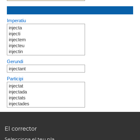
Imperatiu
injecta
injecti
injectem
injecteu
injectin
Gerundi
injectant
Participi
injectat
injectada
injectats
injectades
El corrector
Selecciona el teu pla