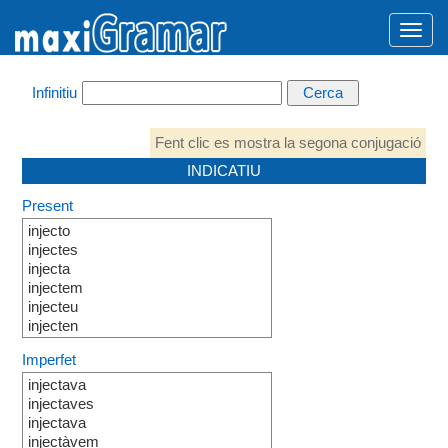
Infinitiu
Fent clic es mostra la segona conjugació
INDICATIU
Present
injecto
injectes
injecta
injectem
injecteu
injecten
Imperfet
injectava
injectaves
injectava
injectàvem