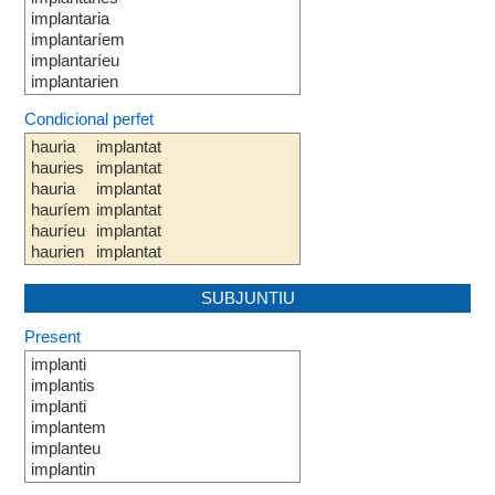
implantaria
implantaríem
implantaríeu
implantarien
Condicional perfet
hauria
implantat
hauries
implantat
hauria
implantat
hauríem
implantat
hauríeu
implantat
haurien
implantat
SUBJUNTIU
Present
implanti
implantis
implanti
implantem
implanteu
implantin