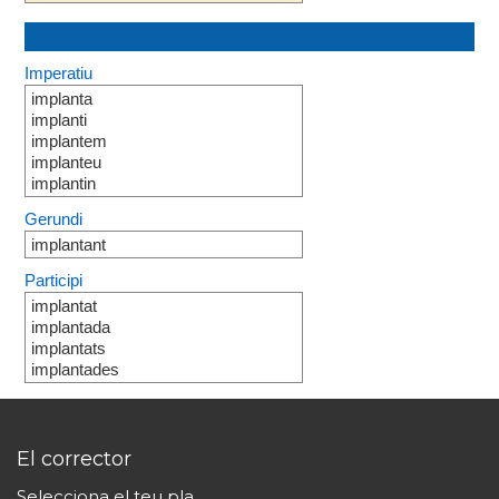
Imperatiu
implanta
implanti
implantem
implanteu
implantin
Gerundi
implantant
Participi
implantat
implantada
implantats
implantades
El corrector
Selecciona el teu pla