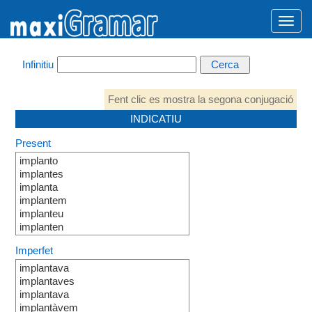
Infinitiu
Fent clic es mostra la segona conjugació
INDICATIU
Present
implanto
implantes
implanta
implantem
implanteu
implanten
Imperfet
implantava
implantaves
implantava
implantàvem