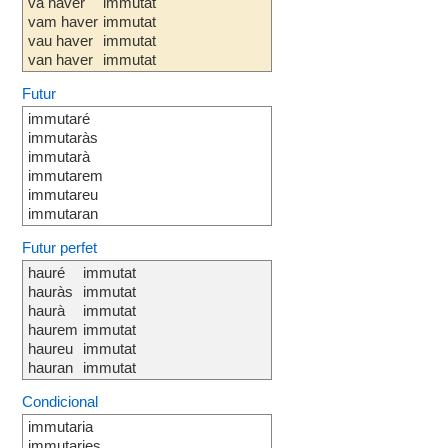
va haver
immutat
vam haver
immutat
vau haver
immutat
van haver
immutat
Futur
immutaré
immutaràs
immutarà
immutarem
immutareu
immutaran
Futur perfet
hauré
immutat
hauràs
immutat
haurà
immutat
haurem
immutat
haureu
immutat
hauran
immutat
Condicional
immutaria
immutaries