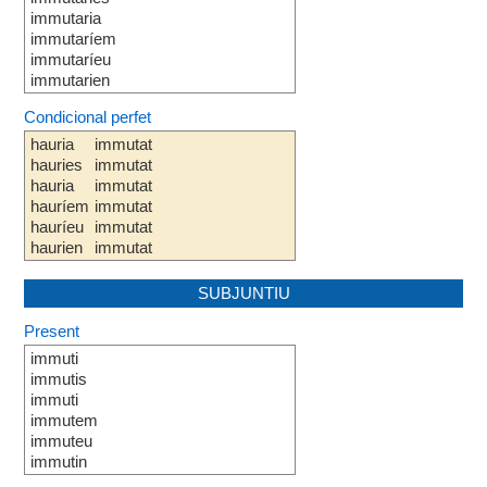
immutaria
immutaríem
immutaríeu
immutarien
Condicional perfet
hauria
immutat
hauries
immutat
hauria
immutat
hauríem
immutat
hauríeu
immutat
haurien
immutat
SUBJUNTIU
Present
immuti
immutis
immuti
immutem
immuteu
immutin