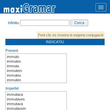
Infinitiu
Fent clic es mostra la segona conjugació
INDICATIU
Present
immuto
immutes
immuta
immutem
immuteu
immuten
Imperfet
immutava
immutaves
immutava
immutàvem