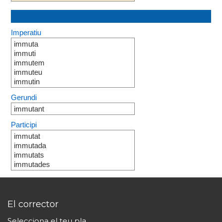
Imperatiu
immuta
immuti
immutem
immuteu
immutin
Gerundi
immutant
Participi
immutat
immutada
immutats
immutades
El corrector
Selecciona el teu pla