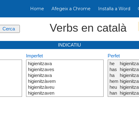
Home
Afegeix a Chrome
Instal·la a Word
Verbs en català
INDICATIU
Imperfet
Perfet
higienitzava
he
higienitza
higienitzaves
has
higienitza
higienitzava
ha
higienitza
higienitzàvem
hem
higienitza
higienitzàveu
heu
higienitza
higienitzaven
han
higienitza