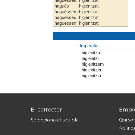
haguesses
higienitzat
hagués
higienitzat
haguéssem
higienitzat
haguésseu
higienitzat
haguessen
higienitzat
Imperatiu
higienitza
higienitzi
higienitzem
higienitzeu
higienitzin
El corrector
Empr
Selecciona el teu pla
Qui s
Polític