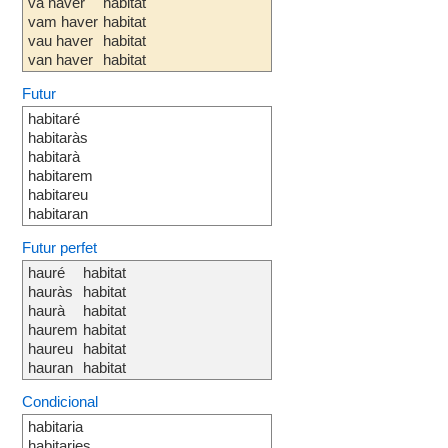
va haver
habitat
vam haver
habitat
vau haver
habitat
van haver
habitat
Futur
habitaré
habitaràs
habitarà
habitarem
habitareu
habitaran
Futur perfet
hauré
habitat
hauràs
habitat
haurà
habitat
haurem
habitat
haureu
habitat
hauran
habitat
Condicional
habitaria
habitaries