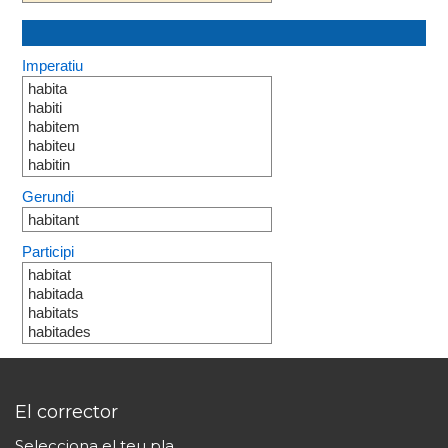
Imperatiu
habita
habiti
habitem
habiteu
habitin
Gerundi
habitant
Participi
habitat
habitada
habitats
habitades
El corrector
Selecciona el teu pla