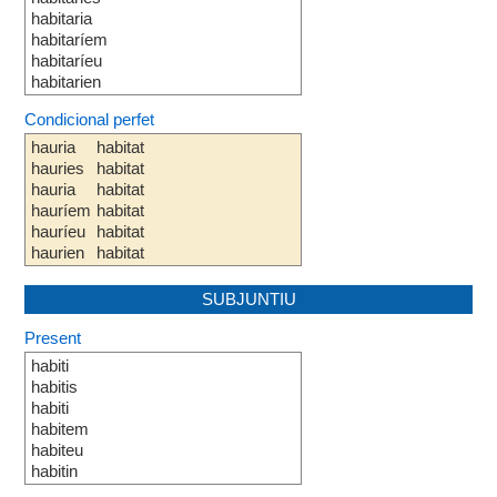
habitaria
habitaríem
habitaríeu
habitarien
Condicional perfet
hauria
habitat
hauries
habitat
hauria
habitat
hauríem
habitat
hauríeu
habitat
haurien
habitat
SUBJUNTIU
Present
habiti
habitis
habiti
habitem
habiteu
habitin