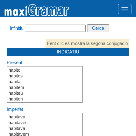
Infinitiu
Fent clic es mostra la segona conjugació
INDICATIU
Present
habito
habites
habita
habitem
habiteu
habiten
Imperfet
habitava
habitaves
habitava
habitàvem